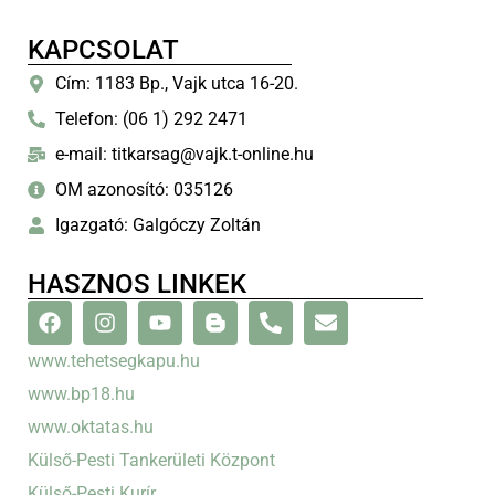
KAPCSOLAT
Cím: 1183 Bp., Vajk utca 16-20.
Telefon: (06 1) 292 2471
e-mail: titkarsag@vajk.t-online.hu
OM azonosító: 035126
Igazgató: Galgóczy Zoltán
HASZNOS LINKEK
www.tehetsegkapu.hu
www.bp18.hu
www.oktatas.hu
Külső-Pesti Tankerületi Központ
Külső-Pesti Kurír