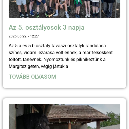
Az 5. osztályosok 3 napja
2026.06.22.
12:27
Az 5.a és 5.b osztály tavaszi osztálykirándulása
színes, vidám lezárása volt ennek, a már felsősként
töltött, tanévnek. Nyomoztunk és piknikeztünk a
Margitszigeten, végig jártuk a
TOVÁBB OLVASOM