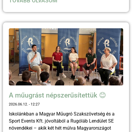
TOVÁBB OLVASOM
A műugrást népszerűsítettük 😊
2026.06.12.
12:27
Iskolánkban a Magyar Műugró Szakszövetség és a
Sport Events Kft. jóvoltából a Rugóláb Lendület SE
növendékei – akik két hét múlva Magyarországot