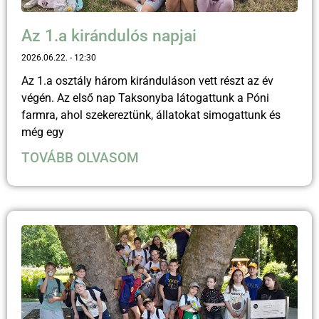
Az 1.a kirándulós napjai
2026.06.22.
12:30
Az 1.a osztály három kiránduláson vett részt az év
végén. Az első nap Taksonyba látogattunk a Póni
farmra, ahol szekereztünk, állatokat simogattunk és
még egy
TOVÁBB OLVASOM