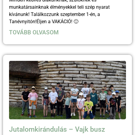
munkatársainknak élményekkel teli szép nyarat
kívánunk! Találkozzunk szeptember 1-én, a
Tanévnyitón!Éljen a VAKÁCIÓ! 🙂
TOVÁBB OLVASOM
Jutalomkirándulás – Vajk busz