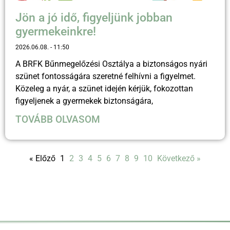
Jön a jó idő, figyeljünk jobban
gyermekeinkre!
2026.06.08.
11:50
A BRFK Bűnmegelőzési Osztálya a biztonságos nyári
szünet fontosságára szeretné felhívni a figyelmet.
Közeleg a nyár, a szünet idején kérjük, fokozottan
figyeljenek a gyermekek biztonságára,
TOVÁBB OLVASOM
« Előző
1
2
3
4
5
6
7
8
9
10
Következő »