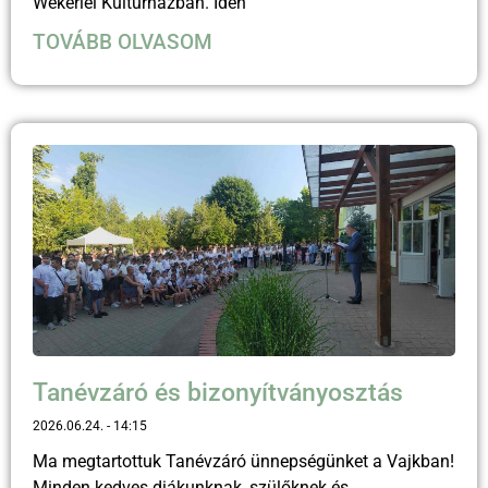
Wekerlei Kultúrházban. Idén
TOVÁBB OLVASOM
Tanévzáró és bizonyítványosztás
2026.06.24.
14:15
Ma megtartottuk Tanévzáró ünnepségünket a Vajkban!
Minden kedves diákunknak, szülőknek és