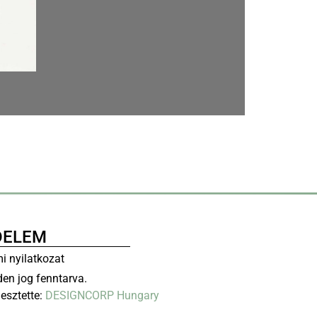
DELEM
i nyilatkozat
en jog fenntarva.
lesztette:
DESIGNCORP Hungary