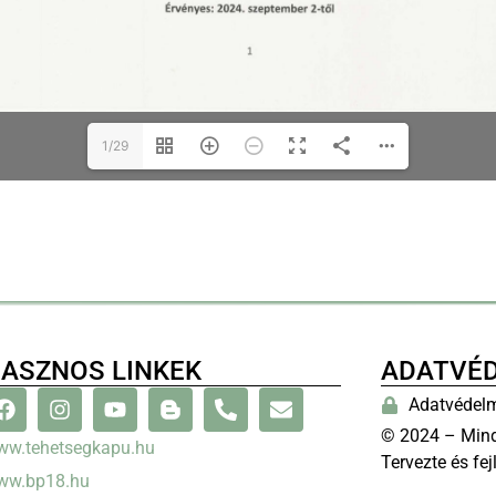
1/29
ASZNOS LINKEK
ADATVÉ
Adatvédelm
© 2024 – Mind
ww.tehetsegkapu.hu
Tervezte és fej
ww.bp18.hu