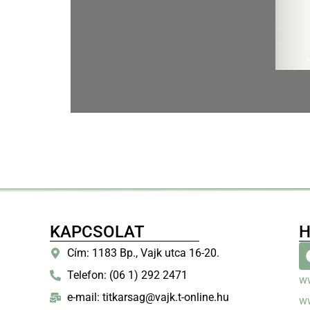
KAPCSOLAT
H
Cím: 1183 Bp., Vajk utca 16-20.
Telefon: (06 1) 292 2471
w
e-mail: titkarsag@vajk.t-online.hu
w