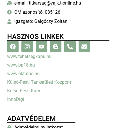
e-mail: titkarsag@vajk.t-online.hu
OM azonosító: 035126
Igazgató: Galgóczy Zoltán
HASZNOS LINKEK
www.tehetsegkapu.hu
www.bp18.hu
www.oktatas.hu
Külső-Pesti Tankerületi Központ
Külső-Pesti Kurír
InnoDigi
ADATVÉDELEM
Adatvédelmi nyilatkozat