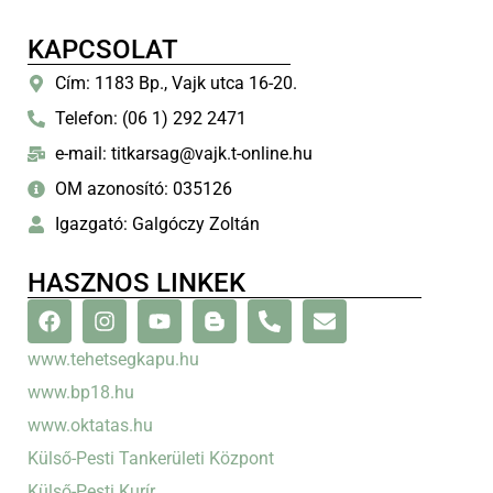
KAPCSOLAT
Cím: 1183 Bp., Vajk utca 16-20.
Telefon: (06 1) 292 2471
e-mail: titkarsag@vajk.t-online.hu
OM azonosító: 035126
Igazgató: Galgóczy Zoltán
HASZNOS LINKEK
www.tehetsegkapu.hu
www.bp18.hu
www.oktatas.hu
Külső-Pesti Tankerületi Központ
Külső-Pesti Kurír