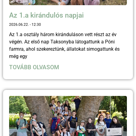
Az 1.a kirándulós napjai
2026.06.22.
12:30
Az 1.a osztály három kiránduláson vett részt az év
végén. Az első nap Taksonyba látogattunk a Póni
farmra, ahol szekereztünk, állatokat simogattunk és
még egy
TOVÁBB OLVASOM