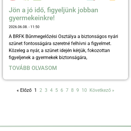
Jön a jó idő, figyeljünk jobban
gyermekeinkre!
2026.06.08.
11:50
A BRFK Bűnmegelőzési Osztálya a biztonságos nyári
szünet fontosságára szeretné felhívni a figyelmet.
Közeleg a nyár, a szünet idején kérjük, fokozottan
figyeljenek a gyermekek biztonságára,
TOVÁBB OLVASOM
« Előző
1
2
3
4
5
6
7
8
9
10
Következő »