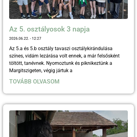
Az 5. osztályosok 3 napja
2026.06.22.
12:27
Az 5.a és 5.b osztály tavaszi osztálykirándulása
színes, vidám lezárása volt ennek, a már felsősként
töltött, tanévnek. Nyomoztunk és piknikeztünk a
Margitszigeten, végig jártuk a
TOVÁBB OLVASOM