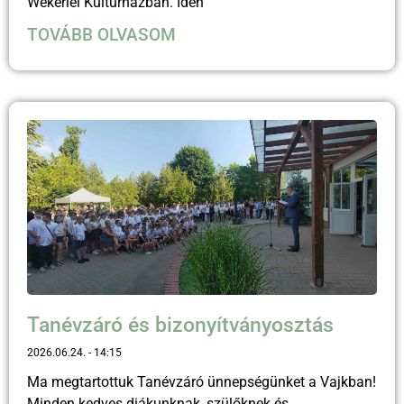
Wekerlei Kultúrházban. Idén
TOVÁBB OLVASOM
Tanévzáró és bizonyítványosztás
2026.06.24.
14:15
Ma megtartottuk Tanévzáró ünnepségünket a Vajkban!
Minden kedves diákunknak, szülőknek és