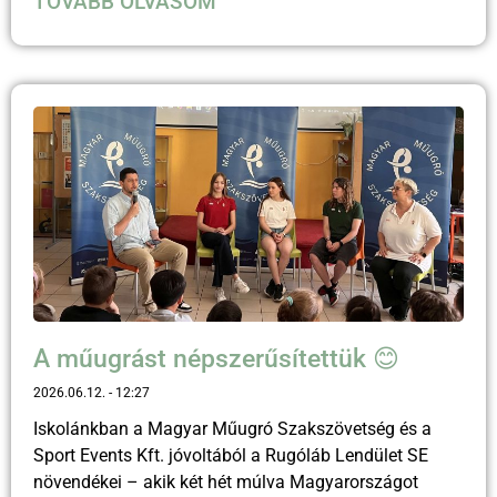
TOVÁBB OLVASOM
A műugrást népszerűsítettük 😊
2026.06.12.
12:27
Iskolánkban a Magyar Műugró Szakszövetség és a
Sport Events Kft. jóvoltából a Rugóláb Lendület SE
növendékei – akik két hét múlva Magyarországot