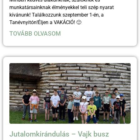
munkatársainknak élményekkel teli szép nyarat
kívánunk! Találkozzunk szeptember 1-én, a
Tanévnyitón!Éljen a VAKÁCIÓ! 🙂
TOVÁBB OLVASOM
Jutalomkirándulás – Vajk busz