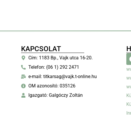
KAPCSOLAT
H
Cím: 1183 Bp., Vajk utca 16-20.
Telefon: (06 1) 292 2471
w
e-mail: titkarsag@vajk.t-online.hu
w
OM azonosító: 035126
w
Igazgató: Galgóczy Zoltán
Kü
Kü
In