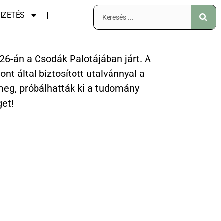
IZETÉS
6-án a Csodák Palotájában járt. A
nt által biztosított utalvánnyal a
meg, próbálhatták ki a tudomány
get!