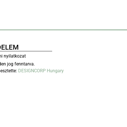
DELEM
i nyilatkozat
en jog fenntarva.
lesztette:
DESIGNCORP Hungary