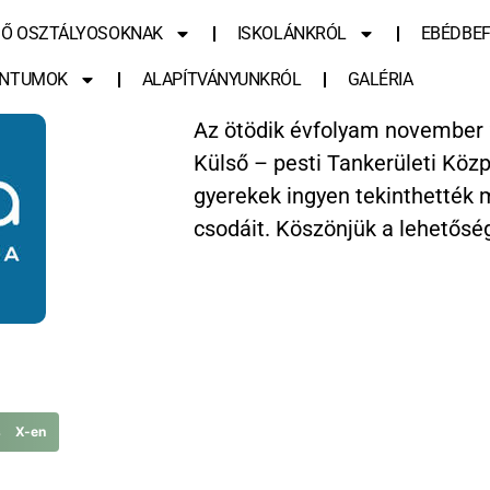
SŐ OSZTÁLYOSOKNAK
ISKOLÁNKRÓL
EBÉDBEF
NTUMOK
ALAPÍTVÁNYUNKRÓL
GALÉRIA
Az ötödik évfolyam november 2
Külső – pesti Tankerületi Közpo
gyerekek ingyen tekinthették 
csodáit. Köszönjük a lehetősé
s X-en