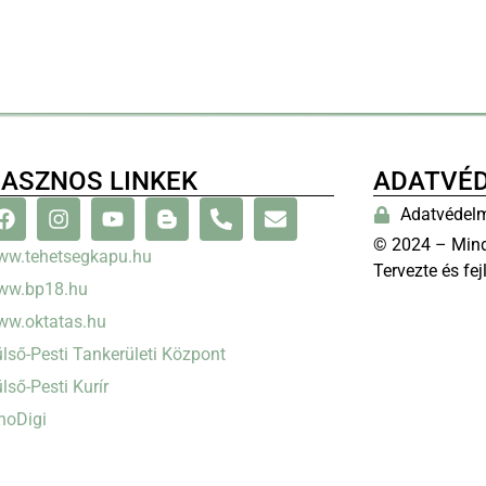
ASZNOS LINKEK
ADATVÉ
Adatvédelm
© 2024 – Mind
ww.tehetsegkapu.hu
Tervezte és fej
ww.bp18.hu
ww.oktatas.hu
lső-Pesti Tankerületi Központ
lső-Pesti Kurír
noDigi