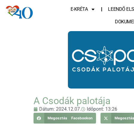
E-KRÉTA
LEENDŐ EL
DOKUME
A Csodák palotája
Dátum:
2024.12.07.
Időpont:
13:26
Megosztás Facebookon
Megosztá