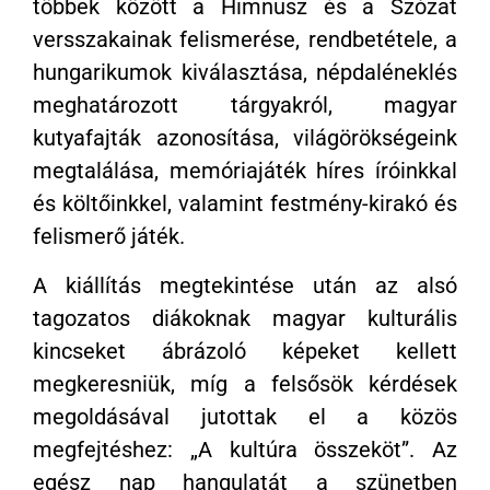
többek között a Himnusz és a Szózat
versszakainak felismerése, rendbetétele, a
hungarikumok kiválasztása, népdaléneklés
meghatározott tárgyakról, magyar
kutyafajták azonosítása, világörökségeink
megtalálása, memóriajáték híres íróinkkal
és költőinkkel, valamint festmény-kirakó és
felismerő játék.
A kiállítás megtekintése után az alsó
tagozatos diákoknak magyar kulturális
kincseket ábrázoló képeket kellett
megkeresniük, míg a felsősök kérdések
megoldásával jutottak el a közös
megfejtéshez: „A kultúra összeköt”. Az
egész nap hangulatát a szünetben