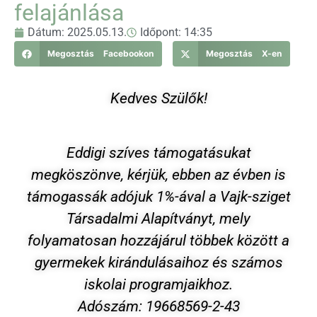
felajánlása
Dátum:
2025.05.13.
Időpont:
14:35
Megosztás Facebookon
Megosztás X-en
Kedves Szülők!
Eddigi szíves támogatásukat
megköszönve, kérjük, ebben az évben is
támogassák adójuk 1%-ával a Vajk-sziget
Társadalmi Alapítványt, mely
folyamatosan hozzájárul többek között a
gyermekek kirándulásaihoz és számos
iskolai programjaikhoz.
Adószám: 19668569-2-43