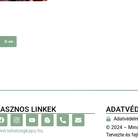
s X-en
ASZNOS LINKEK
ADATVÉ
Adatvédelm
© 2024 – Mind
ww.tehetsegkapu.hu
Tervezte és fej