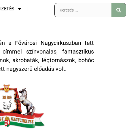
IZETÉS
én a Fővárosi Nagycirkuszban tett
 címmel színvonalas, fantasztikus
mok, akrobaták, légtornászok, bohóc
ett nagyszerű előadás volt.