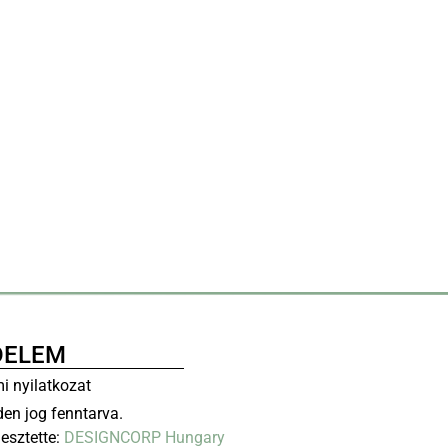
DELEM
i nyilatkozat
en jog fenntarva.
lesztette:
DESIGNCORP Hungary