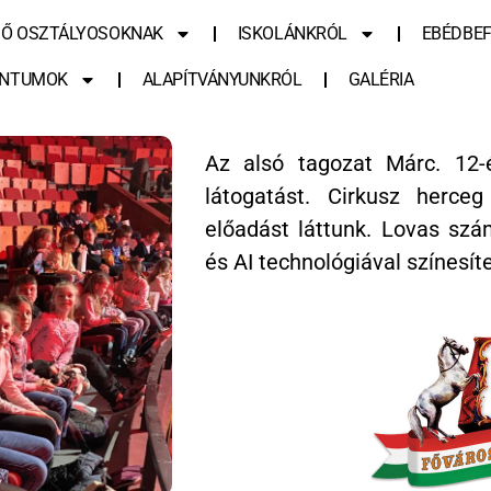
SŐ OSZTÁLYOSOKNAK
ISKOLÁNKRÓL
EBÉDBEF
NTUMOK
ALAPÍTVÁNYUNKRÓL
GALÉRIA
Az alsó tagozat Márc. 12-
látogatást. Cirkusz herceg
előadást láttunk. Lovas szá
és AI technológiával színesít