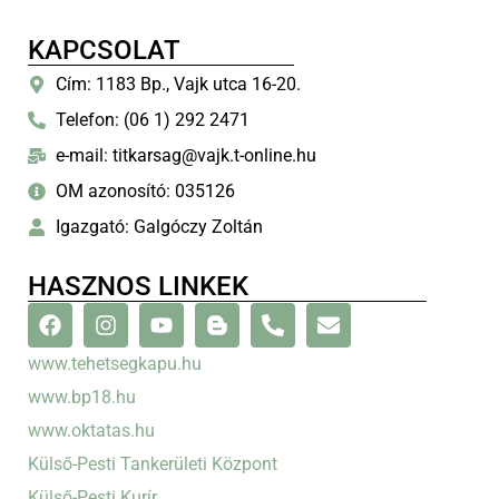
KAPCSOLAT
Cím: 1183 Bp., Vajk utca 16-20.
Telefon: (06 1) 292 2471
e-mail: titkarsag@vajk.t-online.hu
OM azonosító: 035126
Igazgató: Galgóczy Zoltán
HASZNOS LINKEK
www.tehetsegkapu.hu
www.bp18.hu
www.oktatas.hu
Külső-Pesti Tankerületi Központ
Külső-Pesti Kurír