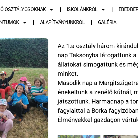
SŐ OSZTÁLYOSOKNAK
ISKOLÁNKRÓL
EBÉDBEF
NTUMOK
ALAPÍTVÁNYUNKRÓL
GALÉRIA
Az 1.a osztály három kirándul
nap Taksonyba látogattunk a 
állatokat simogattunk és mé
minket.
Második nap a Margitszigetr
énekeltünk a zenélő kútnál, 
játszottunk. Harmadnap a tor
fagylalttal a Borka fagyizóban
Élményekkel gazdagon vártu