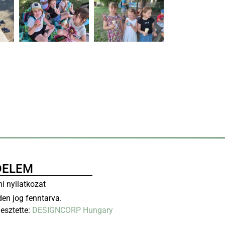
DELEM
i nyilatkozat
en jog fenntarva.
lesztette:
DESIGNCORP Hungary