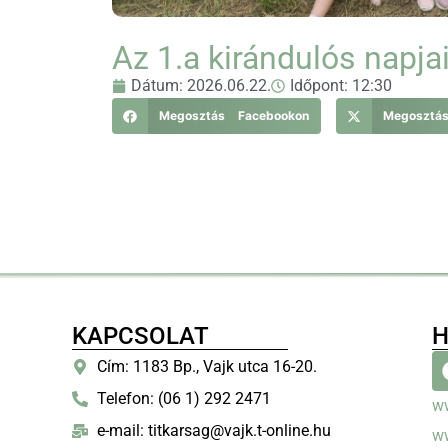
Az 1.a kirándulós napja
Dátum:
2026.06.22.
Időpont:
12:30
Megosztás Facebookon
Megosztá
KAPCSOLAT
H
Cím: 1183 Bp., Vajk utca 16-20.
Telefon: (06 1) 292 2471
w
e-mail: titkarsag@vajk.t-online.hu
w