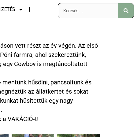
IZETÉS
áson vett részt az év végén. Az első
Póni farmra, ahol szekereztünk,
g egy Cowboy is megtáncoltatott
e mentünk hűsölni, pancsoltunk és
megnéztük az állatkertet és sokat
kunkat hűsítettük egy nagy
.
k a VAKÁCIÓ-t!