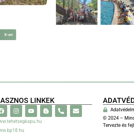
i
s X-en
ASZNOS LINKEK
ADATVÉ
Adatvédelm
© 2024 – Mind
ww.tehetsegkapu.hu
Tervezte és fej
ww.bp18.hu