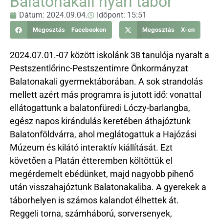
Balatonakali nyári tábor
Dátum:
2024.09.04.
Időpont:
15:51
Megosztás Facebookon
Megosztás X-en
2024.07.01.-07 között iskolánk 38 tanulója nyaralt a
Pestszentlőrinc-Pestszentimre Önkormányzat
Balatonakali gyermektáborában. A sok strandolás
mellett azért más programra is jutott idő: vonattal
ellátogattunk a balatonfüredi Lóczy-barlangba,
egész napos kirándulás keretében áthajóztunk
Balatonföldvárra, ahol meglátogattuk a Hajózási
Múzeum és kilátó interaktív kiállítását. Ezt
követően a Platán étteremben költöttük el
megérdemelt ebédünket, majd nagyobb pihenő
után visszahajóztunk Balatonakaliba. A gyerekek a
táborhelyen is számos kalandot élhettek át.
Reggeli torna, számháború, sorversenyek,