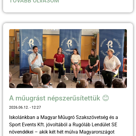
TOVÁBB OLVASOM
A műugrást népszerűsítettük 😊
2026.06.12.
12:27
Iskolánkban a Magyar Műugró Szakszövetség és a
Sport Events Kft. jóvoltából a Rugóláb Lendület SE
növendékei – akik két hét múlva Magyarországot