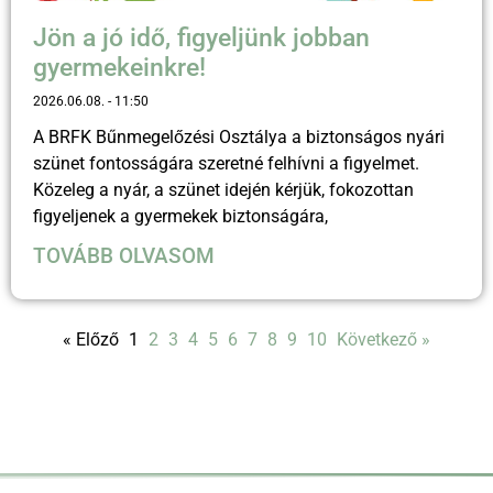
Jön a jó idő, figyeljünk jobban
gyermekeinkre!
2026.06.08.
11:50
A BRFK Bűnmegelőzési Osztálya a biztonságos nyári
szünet fontosságára szeretné felhívni a figyelmet.
Közeleg a nyár, a szünet idején kérjük, fokozottan
figyeljenek a gyermekek biztonságára,
TOVÁBB OLVASOM
« Előző
1
2
3
4
5
6
7
8
9
10
Következő »