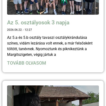
Az 5. osztályosok 3 napja
2026.06.22.
12:27
Az 5.a és 5.b osztály tavaszi osztálykirándulása
színes, vidám lezárása volt ennek, a már felsősként
töltött, tanévnek. Nyomoztunk és piknikeztünk a
Margitszigeten, végig jártuk a
TOVÁBB OLVASOM