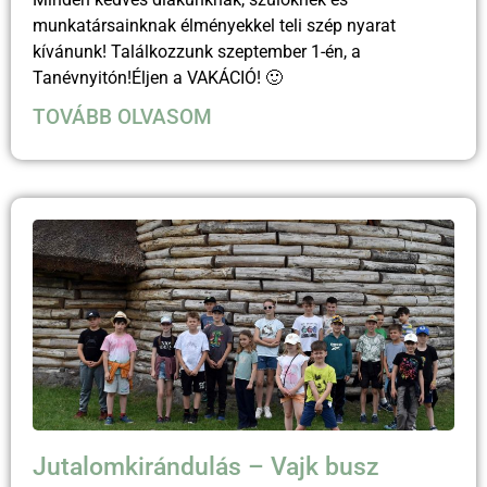
munkatársainknak élményekkel teli szép nyarat
kívánunk! Találkozzunk szeptember 1-én, a
Tanévnyitón!Éljen a VAKÁCIÓ! 🙂
TOVÁBB OLVASOM
Jutalomkirándulás – Vajk busz