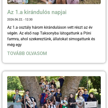
Az 1.a kirándulós napjai
2026.06.22.
12:30
Az 1.a osztály három kiránduláson vett részt az év
végén. Az első nap Taksonyba látogattunk a Póni
farmra, ahol szekereztünk, állatokat simogattunk és
még egy
TOVÁBB OLVASOM