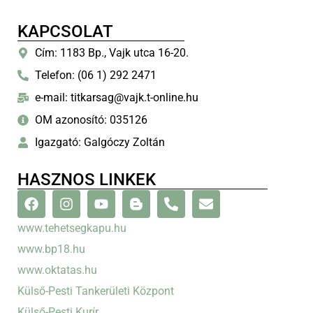
KAPCSOLAT
Cím: 1183 Bp., Vajk utca 16-20.
Telefon: (06 1) 292 2471
e-mail: titkarsag@vajk.t-online.hu
OM azonosító: 035126
Igazgató: Galgóczy Zoltán
HASZNOS LINKEK
www.tehetsegkapu.hu
www.bp18.hu
www.oktatas.hu
Külső-Pesti Tankerületi Központ
Külső-Pesti Kurír