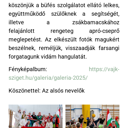
köszönjük a büfés szolgálatot ellátó lelkes,
együttműködő
szülőknek a segítségét,
illetve a zsákbamacskához
felajánlott
rengeteg apró-cseprő
meglepetést. Az elkészült fotók magukért
beszélnek, reméljük, visszaadják farsangi
forgatagunk vidám hangulatát.
Fényképalbum:
https://vajk-
sziget.hu/galeria/galeria-2025/
Köszönettel: Az alsós nevelők