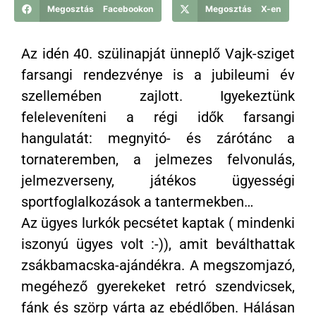
Megosztás Facebookon
Megosztás X-en
Az idén 40. szülinapját ünneplő Vajk-sziget
farsangi rendezvénye is a jubileumi év
szellemében zajlott. Igyekeztünk
feleleveníteni a régi idők farsangi
hangulatát: megnyitó- és zárótánc a
tornateremben, a jelmezes felvonulás,
jelmezverseny, játékos ügyességi
sportfoglalkozások a tantermekben…
Az ügyes lurkók pecsétet kaptak ( mindenki
iszonyú ügyes volt :-)), amit beválthattak
zsákbamacska-ajándékra. A megszomjazó,
megéhező gyerekeket retró szendvicsek,
fánk és szörp várta az ebédlőben. Hálásan