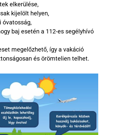
etek elkerülése,
ak kijelölt helyen,
 óvatosság,
ogy baj esetén a 112-es segélyhívó
eset megelőzhető, így a vakáció
onságosan és örömtelien telhet.