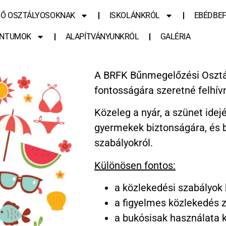
SŐ OSZTÁLYOSOKNAK
ISKOLÁNKRÓL
EBÉDBEF
NTUMOK
ALAPÍTVÁNYUNKRÓL
GALÉRIA
A BRFK Bűnmegelőzési Osztál
fontosságára szeretné felhívn
Közeleg a nyár, a szünet idejé
gyermekek biztonságára, és 
szabályokról.
Különösen fontos:
a közlekedési szabályok 
a figyelmes közlekedés z
a bukósisak használata 