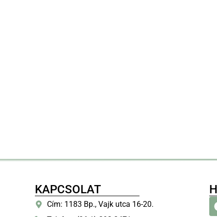
KAPCSOLAT
H
Cím: 1183 Bp., Vajk utca 16-20.