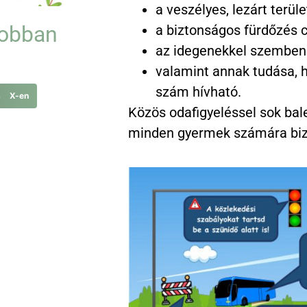
a veszélyes, lezárt terül
 jobban
a biztonságos fürdőzés cs
az idegenekkel szembeni
valamint annak tudása, h
szám hívható.
s X-en
Közös odafigyeléssel sok bal
minden gyermek számára bizt