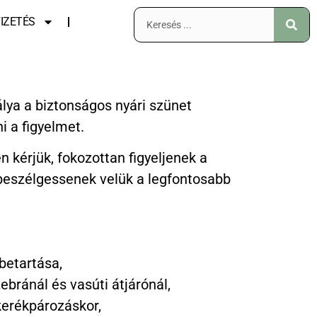
IZETÉS
ya a biztonságos nyári szünet
i a figyelmet.
n kérjük, fokozottan figyeljenek a
beszélgessenek velük a legfontosabb
betartása,
ebránál és vasúti átjárónál,
kerékpározáskor,