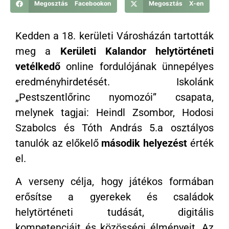
Megosztás Facebookon
Megosztás X-en
Kedden a 18. kerületi Városházán tartották
meg a
Kerületi Kalandor helytörténeti
vetélkedő
online fordulójának ünnepélyes
eredményhirdetését. Iskolánk
„Pestszentlőrinc nyomozói” csapata,
melynek tagjai: Heindl Zsombor, Hodosi
Szabolcs és Tóth András 5.a osztályos
tanulók az előkelő
második helyezést
érték
el.
A verseny célja, hogy játékos formában
erősítse a gyerekek és családok
helytörténeti tudását, digitális
kompetenciáit és közösségi élményeit. Az