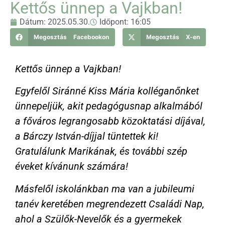
Kettős ünnep a Vajkban!
Dátum:
2025.05.30.
Időpont:
16:05
Megosztás Facebookon
Megosztás X-en
Kettős ünnep a Vajkban!
Egyfelől Siránné Kiss Mária kolléganőnket
ünnepeljük, akit pedagógusnap alkalmából
a főváros legrangosabb közoktatási díjával,
a Bárczy István-díjjal tüntettek ki!
Gratulálunk Marikának, és további szép
éveket kívánunk számára!
Másfelől iskolánkban ma van a jubileumi
tanév keretében megrendezett Családi Nap,
ahol a Szülők-Nevelők és a gyermekek