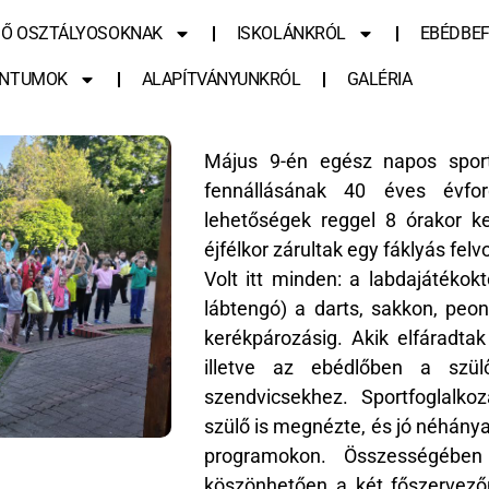
SŐ OSZTÁLYOSOKNAK
ISKOLÁNKRÓL
EBÉDBEF
NTUMOK
ALAPÍTVÁNYUNKRÓL
GALÉRIA
Május 9-én egész napos sportt
fennállásának 40 éves évford
lehetőségek reggel 8 órakor k
éjfélkor zárultak egy fáklyás felv
Volt itt minden: a labdajátékokt
lábtengó) a darts, sakkon, peo
kerékpározásig. Akik elfáradtak
illetve az ebédlőben a szülő
szendvicsekhez. Sportfoglalko
szülő is megnézte, és jó néhánya
programokon. Összességében
köszönhetően a két főszervező