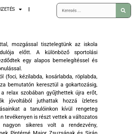
IZETÉS
al, mozgással tisztelegtünk az iskola
ulója előtt. A különböző sportolási
ezdődtek egy alapos bemelegítéssel és
onulással.
ól (foci, kézilabda, kosárlabda, röplabda,
nza bemutatón keresztül a gokartozásig,
 a relax szobában gyűjthettek újra erőt,
k jóvoltából juthattak hozzá ízletes
zásainkat a tanulóinkon kívül rengeteg
n tevékenyen is részt vettek a változatos
 nagyon sikeres volt a rendezvény,
nek Pintérné Major Zsuzsának és Sirán