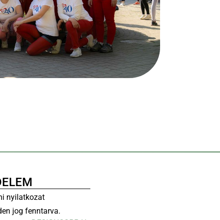
DELEM
i nyilatkozat
en jog fenntarva.