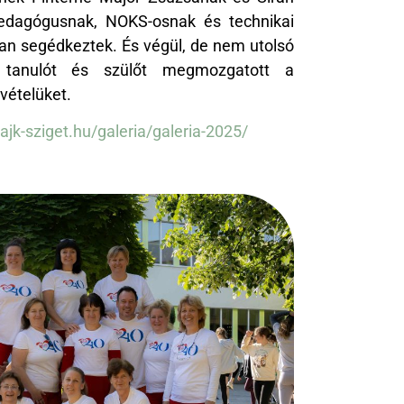
edagógusnak, NOKS-osnak és technikai
ban segédkeztek. És végül, de nem utolsó
 tanulót és szülőt megmozgatott a
vételüket.
vajk-sziget.hu/galeria/galeria-2025/