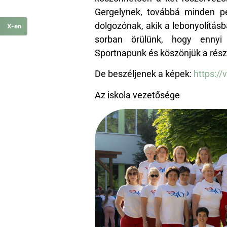
Gergelynek, továbbá minden p
dolgozónak, akik a lebonyolítás
s X-en
sorban örülünk, hogy ennyi
Sportnapunk és köszönjük a rész
De beszéljenek a képek:
https://
Az iskola vezetősége