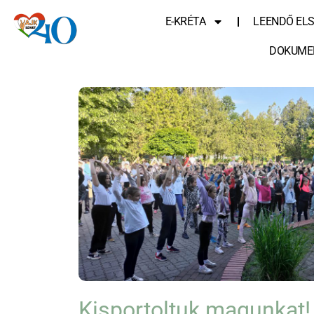
E-KRÉTA
LEENDŐ EL
DOKUME
Kisportoltuk magunkat!