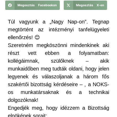
Megosztás Facebookon
Megosztás X-en
Túl vagyunk a „Nagy Nap-on”. Tegnap
megtörtént az intézményi tanfelügyeleti
ellenőrzés! 😊
Szeretném megköszönni mindenkinek aki
részt vett ebben a folyamatban:
kollégáimnak, szülőknek – akik
munkaidőben meg tudták oldani, hogy jelen
legyenek és válaszoljanak a három fős
szakértői bizottság kérdéseire – , a NOKS-
os munkatársaknak és a technikai
dolgozóknak!
Engedjék meg, hogy idézzem a Bizottság
elnökének sorait: