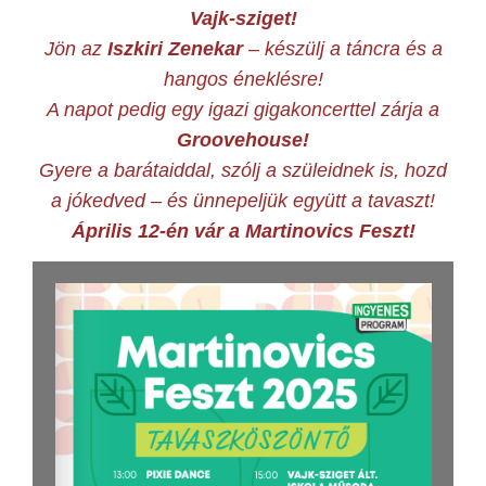
Vajk-sziget!
Jön az
Iszkiri Zenekar
– készülj a táncra és a
hangos éneklésre!
A napot pedig egy igazi gigakoncerttel zárja a
Groovehouse!
Gyere a barátaiddal, szólj a szüleidnek is, hozd
a jókedved – és ünnepeljük együtt a tavaszt!
Április 12-én vár a Martinovics Feszt!