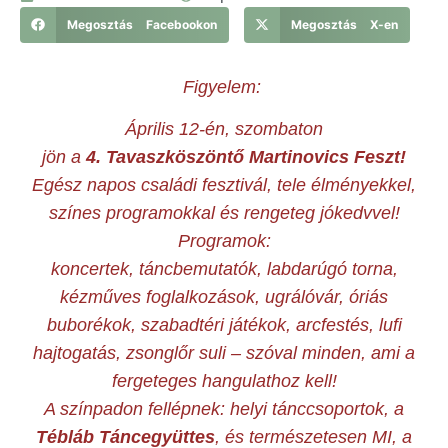
Megosztás Facebookon
Megosztás X-en
Figyelem:
Április 12-én, szombaton
jön a
4. Tavaszköszöntő Martinovics Feszt!
Egész napos családi fesztivál, tele élményekkel,
színes programokkal és rengeteg jókedvvel!
Programok:
koncertek, táncbemutatók, labdarúgó torna,
kézműves foglalkozások, ugrálóvár, óriás
buborékok, szabadtéri játékok, arcfestés, lufi
hajtogatás, zsonglőr suli – szóval minden, ami a
fergeteges hangulathoz kell!
A színpadon fellépnek: helyi tánccsoportok, a
Tébláb Táncegyüttes
, és természetesen MI, a