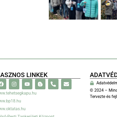
ASZNOS LINKEK
ADATVÉ
Adatvédelm
© 2024 – Mind
ww.tehetsegkapu.hu
Tervezte és fej
ww.bp18.hu
ww.oktatas.hu
lső-Pesti Tankerületi Központ