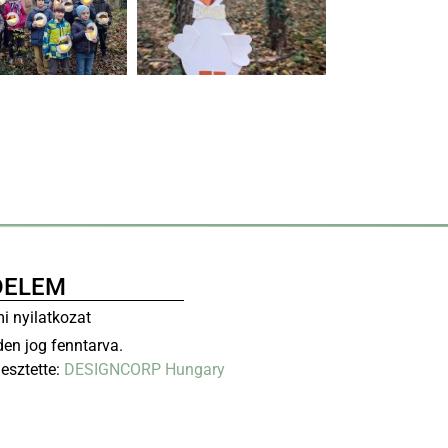
DELEM
i nyilatkozat
en jog fenntarva.
lesztette:
DESIGNCORP Hungary