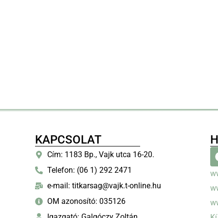
KAPCSOLAT
H
Cím: 1183 Bp., Vajk utca 16-20.
Telefon: (06 1) 292 2471
w
e-mail: titkarsag@vajk.t-online.hu
w
OM azonosító: 035126
w
Igazgató: Galgóczy Zoltán
Kü