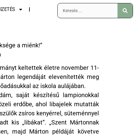
IZETÉS
ksége a miénk!”
n
ományt keltettek életre november 11-
rton legendáját elevenítették meg
lőadásukkal az iskola aulájában.
dám, saját készítésű lampionokkal
özeli erdőbe, ahol libajelek mutatták
 szülők zsíros kenyérrel, süteménnyel
adt kis „libákat”. „Szent Mártonnak
sen, majd Márton példáját követve