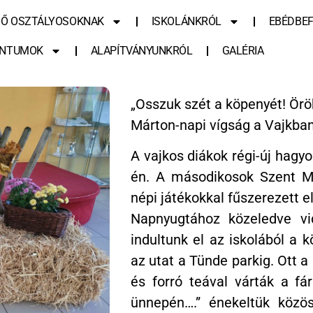
SŐ OSZTÁLYOSOKNAK
ISKOLÁNKRÓL
EBÉDBEF
NTUMOK
ALAPÍTVÁNYUNKRÓL
GALÉRIA
„Osszuk szét a köpenyét! Örö
Márton-napi vígság a Vajkba
A vajkos diákok régi-új hagy
én. A másodikosok Szent Má
népi játékokkal fűszerezett e
Napnyugtához közeledve vi
indultunk el az iskolából a k
az utat a Tünde parkig. Ott a
és forró teával várták a fár
ünnepén….” énekeltük közö