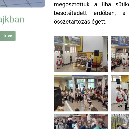
megosztottuk a liba süti
besötétedett erdőben, 
ajkban
összetartozás égett.
s X-en