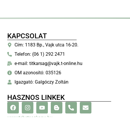
KAPCSOLAT
Cím: 1183 Bp., Vajk utca 16-20.
Telefon: (06 1) 292 2471
e-mail: titkarsag@vajk.t-online.hu
OM azonosító: 035126
Igazgató: Galgóczy Zoltán
HASZNOS LINKEK
www.tehetsegkapu.hu
www.bp18.hu