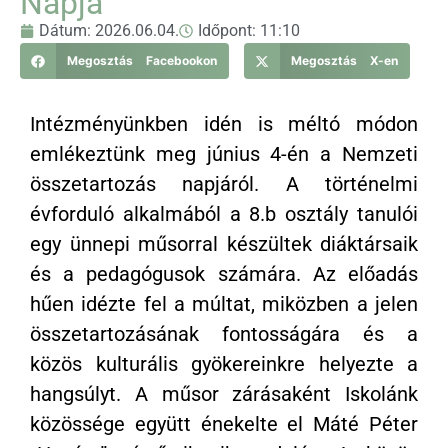
Napja
Dátum:
2026.06.04.
Időpont:
11:10
Megosztás Facebookon
Megosztás X-en
Intézményünkben idén is méltó módon
emlékeztünk meg június 4-én a Nemzeti
összetartozás napjáról. A történelmi
évforduló alkalmából a 8.b osztály tanulói
egy ünnepi műsorral készültek diáktársaik
és a pedagógusok számára. Az előadás
hűen idézte fel a múltat, miközben a jelen
összetartozásának fontosságára és a
közös kulturális gyökereinkre helyezte a
hangsúlyt. A műsor zárásaként Iskolánk
közössége együtt énekelte el Máté Péter