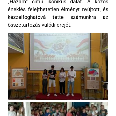
„Hazám” című ikonikus dalát. A közös
éneklés felejthetetlen élményt nyújtott, és
kézzelfoghatóvá tette számunkra az
összetartozás valódi erejét.