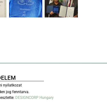
DELEM
i nyilatkozat
en jog fenntarva.
lesztette:
DESIGNCORP Hungary