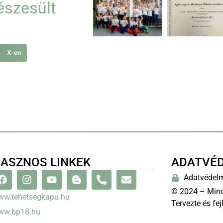
észesült
s X-en
ASZNOS LINKEK
ADATVÉ
Adatvédelm
© 2024 – Mind
ww.tehetsegkapu.hu
Tervezte és fej
ww.bp18.hu