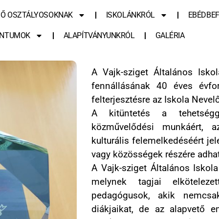
SŐ OSZTÁLYOSOKNAK
ISKOLÁNKRÓL
EBÉDBEF
NTUMOK
ALAPÍTVÁNYUNKRÓL
GALÉRIA
A Vajk-sziget Általános Isk
fennállásának 40 éves évfor
felterjesztésre az Iskola Nevel
A kitüntetés a tehetségg
közművelődési munkáért, az
kulturális felemelkedéséért je
vagy közösségek részére adha
A Vajk-sziget Általános Iskol
melynek tagjai elkötelezet
pedagógusok, akik nemcsak
diákjaikat, de az alapvető e