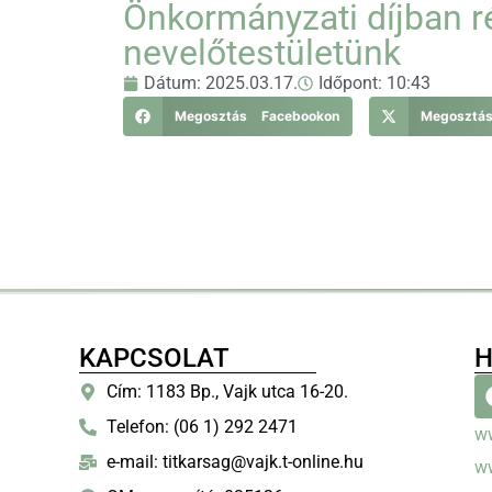
Önkormányzati díjban r
nevelőtestületünk
Dátum:
2025.03.17.
Időpont:
10:43
Megosztás Facebookon
Megosztá
KAPCSOLAT
H
Cím: 1183 Bp., Vajk utca 16-20.
Telefon: (06 1) 292 2471
w
e-mail: titkarsag@vajk.t-online.hu
w