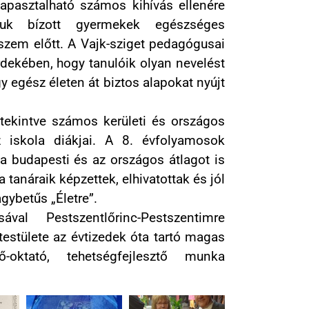
tapasztalható számos kihívás ellenére
ájuk bízott gyermekek egészséges
 szem előtt. A Vajk-sziget pedagógusai
ekében, hogy tanulóik olyan nevelést
y egész életen át biztos alapokat nyújt
tekintve számos kerületi és országos
z iskola diákjai. A 8. évfolyamosok
 a budapesti és az országos átlagot is
 tanáraik képzettek, elhivatottak és jól
gybetűs „Életre”.
val Pestszentlőrinc-Pestszentimre
estülete az évtizedek óta tartó magas
ő-oktató, tehetségfejlesztő munka