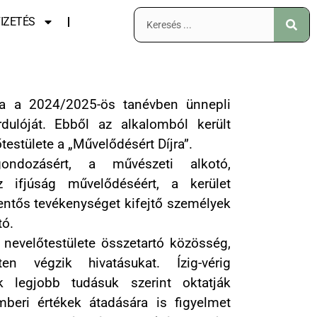
IZETÉS
ola a 2024/2025-ös tanévben ünnepli
dulóját. Ebből az alkalomból került
őtestülete a „Művelődésért Díjra”.
ondozásért, a művészeti alkotó,
 ifjúság művelődéséért, a kerület
lentős tevékenységet kifejtő személyek
tó.
a nevelőtestülete összetartó közösség,
ten végzik hivatásukat. Ízig-vérig
 legjobb tudásuk szerint oktatják
mberi értékek átadására is figyelmet