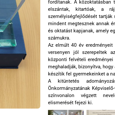
fordítanak. A közoktatásban 
elszántak, kitartóak, a r
személyiségfejlődését tartják
mindent megtesznek annak érd
és oktatást kapjanak, amely eg
számukra.
Az elmúlt 40 év eredményeit 
versenyen jól szerepeltek a
központi felvételi eredményei
meghaladják, bizonyítva, hogy a
készítik fel gyermekeinket a na
A kitüntetés adományozásá
Önkormányzatának Képviselő-t
színvonalon végzett nevel
elismerését fejezi ki.