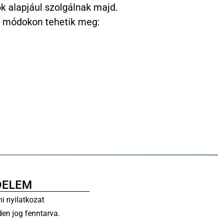
ok alapjául szolgálnak majd.
bi módokon tehetik meg:
DELEM
i nyilatkozat
en jog fenntarva.