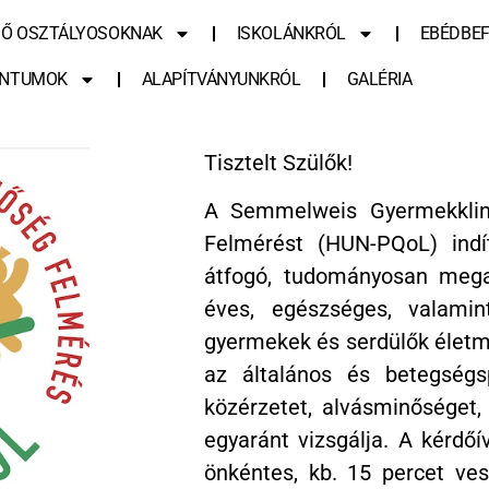
SŐ OSZTÁLYOSOKNAK
ISKOLÁNKRÓL
EBÉDBEF
NTUMOK
ALAPÍTVÁNYUNKRÓL
GALÉRIA
Tisztelt Szülők!
A Semmelweis Gyermekklin
Felmérést (HUN-PQoL) indít
átfogó, tudományosan meg
éves, egészséges, valamin
gyermekek és serdülők életm
az általános és betegségspe
közérzetet, alvásminőséget, 
egyaránt vizsgálja. A kérdőí
önkéntes, kb. 15 percet ves