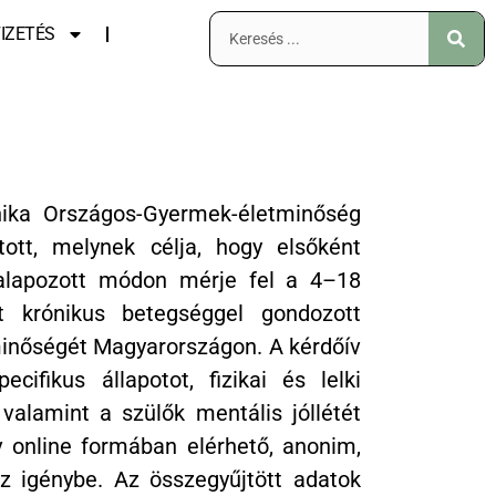
IZETÉS
ika Országos-Gyermek-életminőség
ott, melynek célja, hogy elsőként
alapozott módon mérje fel a 4–18
t krónikus betegséggel gondozott
inőségét Magyarországon. A kérdőív
cifikus állapotot, fizikai és lelki
valamint a szülők mentális jóllétét
v online formában elérhető, anonim,
z igénybe. Az összegyűjtött adatok