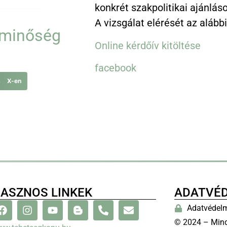
konkrét szakpolitikai ajánlás
A vizsgálat elérését az aláb
tminőség
Online kérdőív kitöltése
facebook
s X-en
ASZNOS LINKEK
ADATVÉ
Adatvédelm
© 2024 – Mind