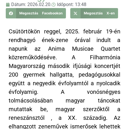
Dátum:
2026.02.20.
Időpont:
13:48
Megosztás Facebookon
Megosztás X-en
Csütörtökön reggel, 2025. február 19-én
rendhagyó ének-zene órával indult a
napunk az Anima Musicae Quartet
közreműködéséve. A Filharmónia
Magyarország második ifjúsági koncertjét
200 gyermek hallgatta, pedagógusokkal
együtt a negyedik évfolyamtól a nyolcadik
évfolyamig. A vonósnégyes
tolmácsolásában magyar táncokat
mutattak be, magyar szerzőktől a
reneszánsztól , a XX. századig. Az
elhangzott zeneművek ismerősek lehettek