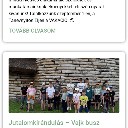
munkatársainknak élményekkel teli szép nyarat
kívánunk! Találkozzunk szeptember 1-én, a
Tanévnyitón!Éljen a VAKÁCIÓ! 🙂
TOVÁBB OLVASOM
Jutalomkirándulás – Vajk busz