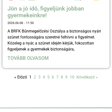
Jön a jó idő, figyeljünk jobban
gyermekeinkre!
2026.06.08.
11:50
A BRFK Bűnmegelőzési Osztálya a biztonságos nyári
szünet fontosságára szeretné felhívni a figyelmet.
Közeleg a nyár, a szünet idején kérjük, fokozottan
figyeljenek a gyermekek biztonságára,
TOVÁBB OLVASOM
« Előző
1
2
3
4
5
6
7
8
9
10
Következő »