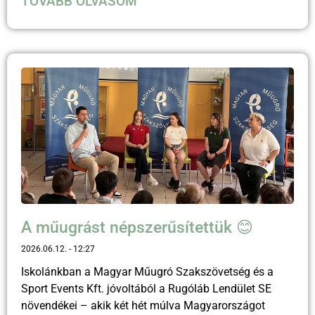
TOVÁBB OLVASOM
A műugrást népszerűsítettük 😊
2026.06.12.
12:27
Iskolánkban a Magyar Műugró Szakszövetség és a
Sport Events Kft. jóvoltából a Rugóláb Lendület SE
növendékei – akik két hét múlva Magyarországot