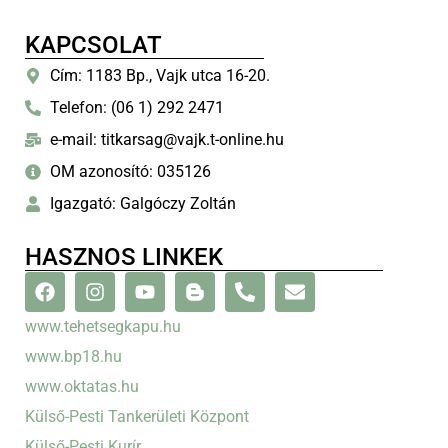
KAPCSOLAT
Cím: 1183 Bp., Vajk utca 16-20.
Telefon: (06 1) 292 2471
e-mail: titkarsag@vajk.t-online.hu
OM azonosító: 035126
Igazgató: Galgóczy Zoltán
HASZNOS LINKEK
www.tehetsegkapu.hu
www.bp18.hu
www.oktatas.hu
Külső-Pesti Tankerületi Központ
Külső-Pesti Kurír