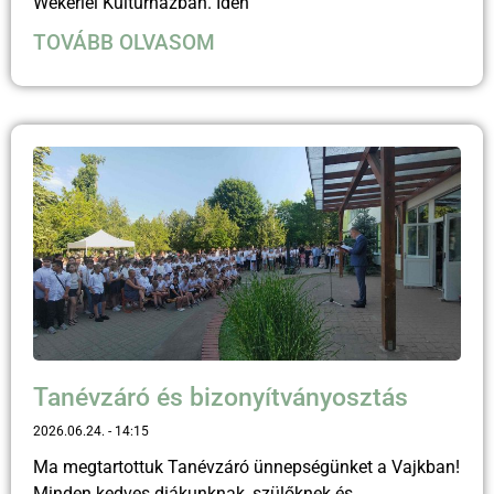
Wekerlei Kultúrházban. Idén
TOVÁBB OLVASOM
Tanévzáró és bizonyítványosztás
2026.06.24.
14:15
Ma megtartottuk Tanévzáró ünnepségünket a Vajkban!
Minden kedves diákunknak, szülőknek és