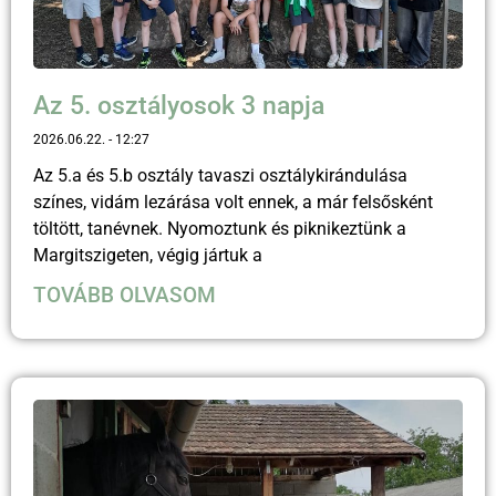
Az 5. osztályosok 3 napja
2026.06.22.
12:27
Az 5.a és 5.b osztály tavaszi osztálykirándulása
színes, vidám lezárása volt ennek, a már felsősként
töltött, tanévnek. Nyomoztunk és piknikeztünk a
Margitszigeten, végig jártuk a
TOVÁBB OLVASOM