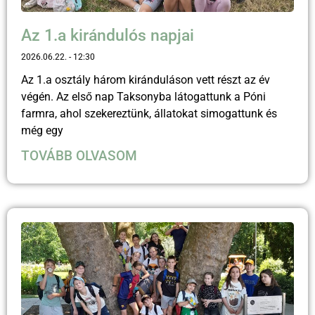
Az 1.a kirándulós napjai
2026.06.22.
12:30
Az 1.a osztály három kiránduláson vett részt az év
végén. Az első nap Taksonyba látogattunk a Póni
farmra, ahol szekereztünk, állatokat simogattunk és
még egy
TOVÁBB OLVASOM