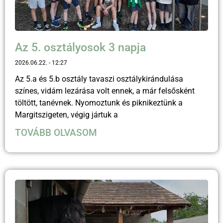
Az 5. osztályosok 3 napja
2026.06.22.
12:27
Az 5.a és 5.b osztály tavaszi osztálykirándulása
színes, vidám lezárása volt ennek, a már felsősként
töltött, tanévnek. Nyomoztunk és piknikeztünk a
Margitszigeten, végig jártuk a
TOVÁBB OLVASOM