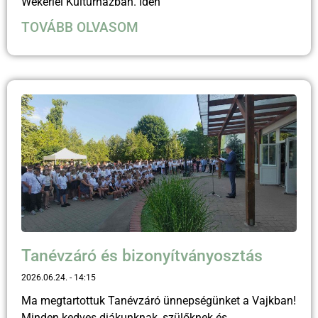
Wekerlei Kultúrházban. Idén
TOVÁBB OLVASOM
Tanévzáró és bizonyítványosztás
2026.06.24.
14:15
Ma megtartottuk Tanévzáró ünnepségünket a Vajkban!
Minden kedves diákunknak, szülőknek és