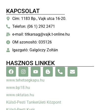
KAPCSOLAT
Cím: 1183 Bp., Vajk utca 16-20.
Telefon: (06 1) 292 2471
e-mail: titkarsag@vajk.t-online.hu
OM azonosító: 035126
Igazgató: Galgóczy Zoltán
HASZNOS LINKEK
www.tehetsegkapu.hu
www.bp18.hu
www.oktatas.hu
Külső-Pesti Tankerületi Központ
Külső-Pesti Kurír