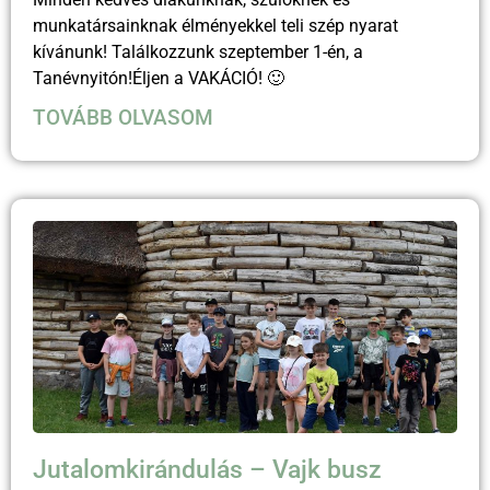
munkatársainknak élményekkel teli szép nyarat
kívánunk! Találkozzunk szeptember 1-én, a
Tanévnyitón!Éljen a VAKÁCIÓ! 🙂
TOVÁBB OLVASOM
Jutalomkirándulás – Vajk busz