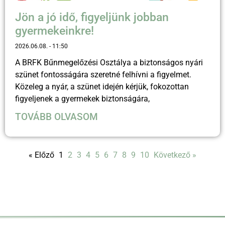
Jön a jó idő, figyeljünk jobban
gyermekeinkre!
2026.06.08.
11:50
A BRFK Bűnmegelőzési Osztálya a biztonságos nyári
szünet fontosságára szeretné felhívni a figyelmet.
Közeleg a nyár, a szünet idején kérjük, fokozottan
figyeljenek a gyermekek biztonságára,
TOVÁBB OLVASOM
« Előző
1
2
3
4
5
6
7
8
9
10
Következő »