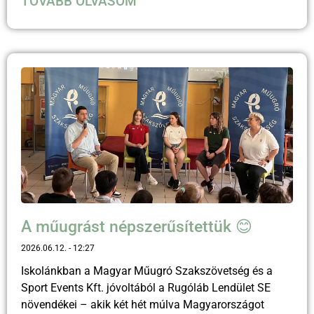
TOVÁBB OLVASOM
A műugrást népszerűsítettük 😊
2026.06.12.
12:27
Iskolánkban a Magyar Műugró Szakszövetség és a
Sport Events Kft. jóvoltából a Rugóláb Lendület SE
növendékei – akik két hét múlva Magyarországot