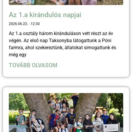
Az 1.a kirándulós napjai
2026.06.22.
12:30
Az 1.a osztály három kiránduláson vett részt az év
végén. Az első nap Taksonyba látogattunk a Póni
farmra, ahol szekereztünk, állatokat simogattunk és
még egy
TOVÁBB OLVASOM