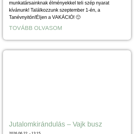
munkatársainknak élményekkel teli szép nyarat
kívánunk! Találkozzunk szeptember 1-én, a
Tanévnyitón!Éljen a VAKÁCIÓ! 🙂
TOVÁBB OLVASOM
Jutalomkirándulás – Vajk busz
2026.06.22.
13:15