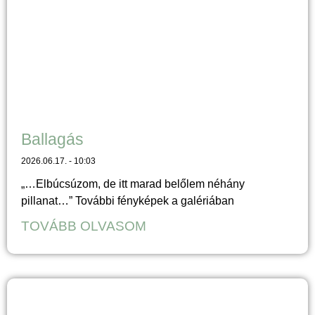
Ballagás
2026.06.17.
10:03
„…Elbúcsúzom, de itt marad belőlem néhány
pillanat…” További fényképek a galériában
TOVÁBB OLVASOM