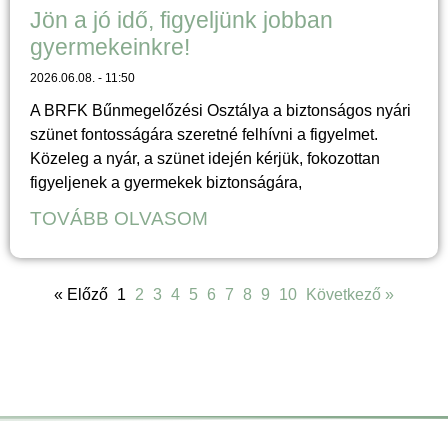
Jön a jó idő, figyeljünk jobban
gyermekeinkre!
2026.06.08.
11:50
A BRFK Bűnmegelőzési Osztálya a biztonságos nyári
szünet fontosságára szeretné felhívni a figyelmet.
Közeleg a nyár, a szünet idején kérjük, fokozottan
figyeljenek a gyermekek biztonságára,
TOVÁBB OLVASOM
« Előző
1
2
3
4
5
6
7
8
9
10
Következő »