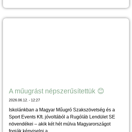
A műugrást népszerűsítettük 😊
2026.06.12.
12:27
Iskolánkban a Magyar Műugró Szakszövetség és a
Sport Events Kft. jóvoltából a Rugóláb Lendület SE
növendékei – akik két hét múlva Magyarországot
fogják képviselni a