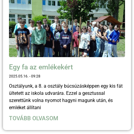
Egy fa az emlékekért
2025.05.16.
09:28
Osztályunk, a 8. a osztály búcsúzásképpen egy kis fát
ültetett az iskola udvarára. Ezzel a gesztussal
szerettünk volna nyomot hagyni magunk után, és
emléket állítani
TOVÁBB OLVASOM