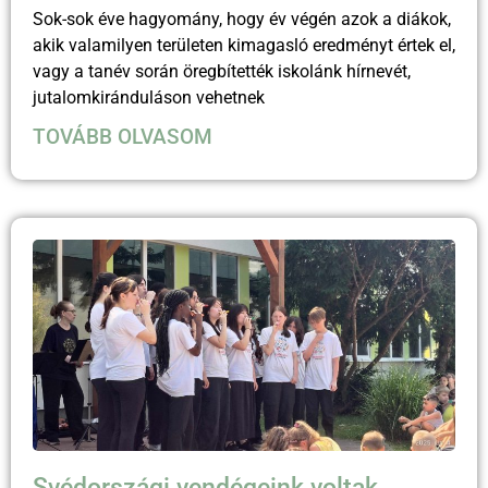
Sok-sok éve hagyomány, hogy év végén azok a diákok,
akik valamilyen területen kimagasló eredményt értek el,
vagy a tanév során öregbítették iskolánk hírnevét,
jutalomkiránduláson vehetnek
TOVÁBB OLVASOM
Svédországi vendégeink voltak