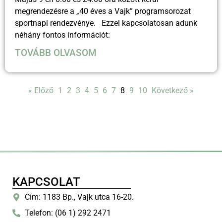
megrendezésre a „40 éves a Vajk” programsorozat
sportnapi rendezvénye. Ezzel kapcsolatosan adunk
néhány fontos információt:
TOVÁBB OLVASOM
« Előző
1
2
3
4
5
6
7
8
9
10
Következő »
KAPCSOLAT
Cím: 1183 Bp., Vajk utca 16-20.
Telefon: (06 1) 292 2471