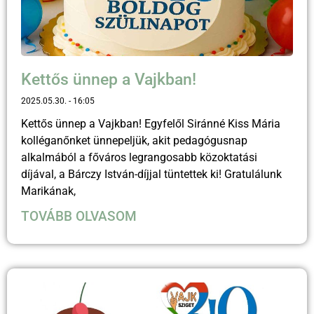
Kettős ünnep a Vajkban!
2025.05.30.
16:05
Kettős ünnep a Vajkban! Egyfelől Siránné Kiss Mária
kolléganőnket ünnepeljük, akit pedagógusnap
alkalmából a főváros legrangosabb közoktatási
díjával, a Bárczy István-díjjal tüntettek ki! Gratulálunk
Marikának,
TOVÁBB OLVASOM