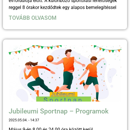
évfordulója előtt. A különböző sportolási lehetőségek
reggel 8 órakor kezdődtek egy alapos bemelegítéssel
TOVÁBB OLVASOM
Jubileumi Sportnap – Programok
2025.05.04.
14:37
Május 9-én 8.00 és 24.00 óra között kerül