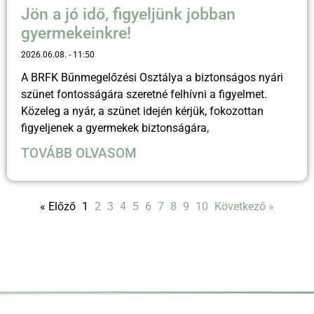
Jön a jó idő, figyeljünk jobban
gyermekeinkre!
2026.06.08.
11:50
A BRFK Bűnmegelőzési Osztálya a biztonságos nyári
szünet fontosságára szeretné felhívni a figyelmet.
Közeleg a nyár, a szünet idején kérjük, fokozottan
figyeljenek a gyermekek biztonságára,
TOVÁBB OLVASOM
« Előző
1
2
3
4
5
6
7
8
9
10
Következő »