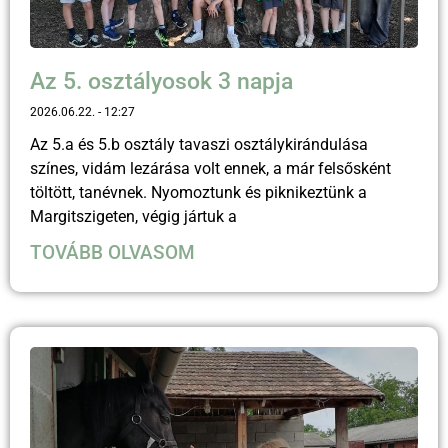
Az 5. osztályosok 3 napja
2026.06.22.
12:27
Az 5.a és 5.b osztály tavaszi osztálykirándulása
színes, vidám lezárása volt ennek, a már felsősként
töltött, tanévnek. Nyomoztunk és piknikeztünk a
Margitszigeten, végig jártuk a
TOVÁBB OLVASOM