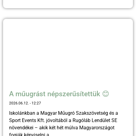
A műugrást népszerűsítettük 😊
2026.06.12.
12:27
Iskolánkban a Magyar Műugró Szakszövetség és a
Sport Events Kft. jóvoltából a Rugóláb Lendület SE
növendékei – akik két hét múlva Magyarországot
fogják képviselni a