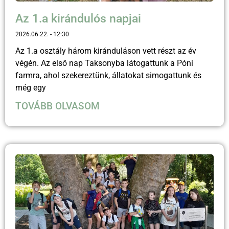
Az 1.a kirándulós napjai
2026.06.22.
12:30
Az 1.a osztály három kiránduláson vett részt az év
végén. Az első nap Taksonyba látogattunk a Póni
farmra, ahol szekereztünk, állatokat simogattunk és
még egy
TOVÁBB OLVASOM