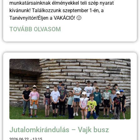
munkatársainknak élményekkel teli szép nyarat
kívánunk! Találkozzunk szeptember 1-én, a
Tanévnyitón!Éljen a VAKÁCIÓ! 🙂
TOVÁBB OLVASOM
Jutalomkirándulás – Vajk busz
2026.06.22.
13:15