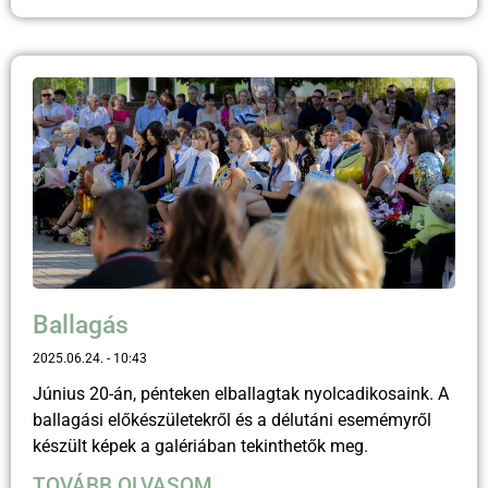
Ballagás
2025.06.24.
10:43
Június 20-án, pénteken elballagtak nyolcadikosaink. A
ballagási előkészületekről és a délutáni esemémyről
készült képek a galériában tekinthetők meg.
TOVÁBB OLVASOM