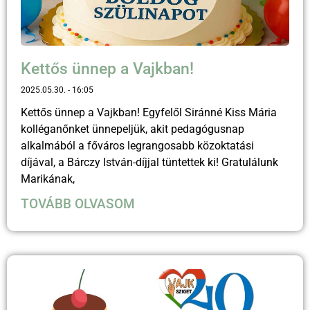
Kettős ünnep a Vajkban!
2025.05.30.
16:05
Kettős ünnep a Vajkban! Egyfelől Siránné Kiss Mária
kolléganőnket ünnepeljük, akit pedagógusnap
alkalmából a főváros legrangosabb közoktatási
díjával, a Bárczy István-díjjal tüntettek ki! Gratulálunk
Marikának,
TOVÁBB OLVASOM