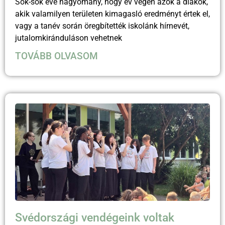
Sok-sok éve hagyomány, hogy év végén azok a diákok,
akik valamilyen területen kimagasló eredményt értek el,
vagy a tanév során öregbítették iskolánk hírnevét,
jutalomkiránduláson vehetnek
TOVÁBB OLVASOM
Svédországi vendégeink voltak