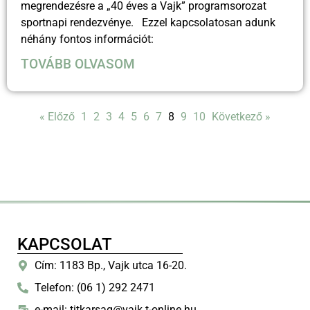
megrendezésre a „40 éves a Vajk” programsorozat
sportnapi rendezvénye. Ezzel kapcsolatosan adunk
néhány fontos információt:
TOVÁBB OLVASOM
« Előző
1
2
3
4
5
6
7
8
9
10
Következő »
KAPCSOLAT
Cím: 1183 Bp., Vajk utca 16-20.
Telefon: (06 1) 292 2471
e-mail: titkarsag@vajk.t-online.hu