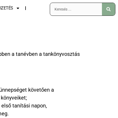
IZETÉS
ebben a tanévben a tankönyvosztás
 ünnepséget követően a
 könyveiket;
 első tanítási napon,
meg.