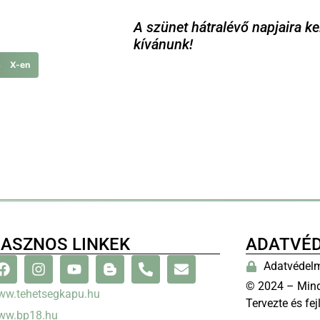
A szünet hátralévő napjaira k
kívánunk!
s X-en
ASZNOS LINKEK
ADATVÉ
Adatvédelm
© 2024 – Mind
ww.tehetsegkapu.hu
Tervezte és fej
ww.bp18.hu