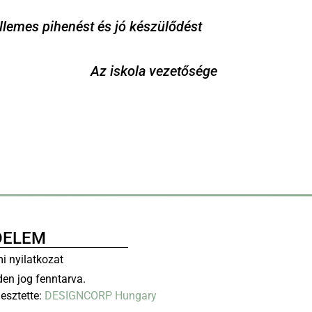
ellemes pihenést és jó készülődést
Az iskola vezetősége
DELEM
i nyilatkozat
en jog fenntarva.
lesztette:
DESIGNCORP Hungary