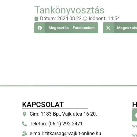
Tankönyvosztás
Dátum:
2024.08.22.
Időpont:
14:54
Megosztás Facebookon
Megosztá
KAPCSOLAT
H
Cím: 1183 Bp., Vajk utca 16-20.
Telefon: (06 1) 292 2471
w
e-mail: titkarsag@vajk.t-online.hu
w