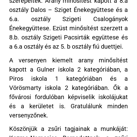
szerepeltek. Arany minősítést kapott a 8.a
osztály Dalos – Sziget Énekegyüttese és a
6.a. osztály Szigeti Csalogányok
Énekegyüttese. Ezüst minősítést szerzett a
8.b. osztály Szigeti Pacsirták együttese és
a 6.a osztály és az 5. b osztály fiú duettjei.
A versenyen kiemelt arany minősítést
kapott a Gulner iskola 2 kategóriában, a
Piros iskola 1 kategóriában és a
Vörösmarty iskola 2 kategóriában. Ők a
fővárosi fordulóban képviselik iskolájukat
és a kerületet is. Gratulálunk minden
versenyzőnek.
Köszönjük a zsűri tagjainak a munkáját: