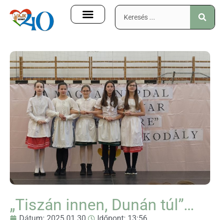
„Tiszán innen, Dunán túl”…
Dátum:
2025.01.30.
Időpont:
13:56