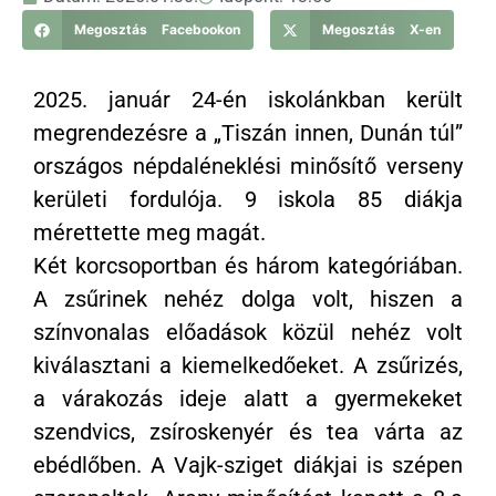
Megosztás Facebookon
Megosztás X-en
2025. január 24-én iskolánkban került
megrendezésre a „Tiszán innen, Dunán túl”
országos népdaléneklési minősítő verseny
kerületi fordulója. 9 iskola 85 diákja
mérettette meg magát.
Két korcsoportban és három kategóriában.
A zsűrinek nehéz dolga volt, hiszen a
színvonalas előadások közül nehéz volt
kiválasztani a kiemelkedőeket. A zsűrizés,
a várakozás ideje alatt a gyermekeket
szendvics, zsíroskenyér és tea várta az
ebédlőben. A Vajk-sziget diákjai is szépen