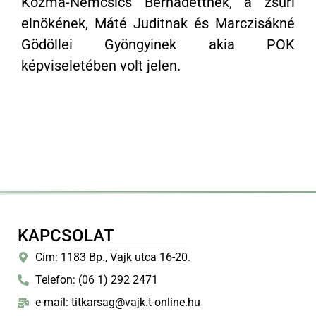
Kozma-Nemcsics Bernadettnek, a zsűri
elnökének, Máté Juditnak és Marczisákné
Gödöllei Gyöngyinek akia POK
képviseletében volt jelen.
KAPCSOLAT
Cím: 1183 Bp., Vajk utca 16-20.
Telefon: (06 1) 292 2471
e-mail: titkarsag@vajk.t-online.hu