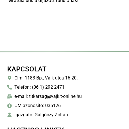
Gratulálunk a díjazott tanulónak!
KAPCSOLAT
Cím: 1183 Bp., Vajk utca 16-20.
Telefon: (06 1) 292 2471
e-mail: titkarsag@vajk.t-online.hu
OM azonosító: 035126
Igazgató: Galgóczy Zoltán