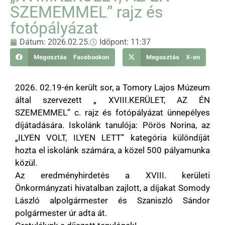
SZEMEMMEL” rajz és
fotópályázat
Dátum:
2026.02.25.
Időpont:
11:37
Megosztás Facebookon
Megosztás X-en
2026. 02.19-én került sor, a Tomory Lajos Múzeum
által szervezett „ XVIII.KERÜLET, AZ ÉN
SZEMEMMEL” c. rajz és fotópályázat ünnepélyes
díjátadására. Iskolánk tanulója: Pörös Norina, az
„ILYEN VOLT, ILYEN LETT” kategória különdíját
hozta el iskolánk számára, a közel 500 pályamunka
közül.
Az eredményhirdetés a XVIII. kerületi
Önkormányzati hivatalban zajlott, a díjakat Somody
László alpolgármester és Szaniszló Sándor
polgármester úr adta át.