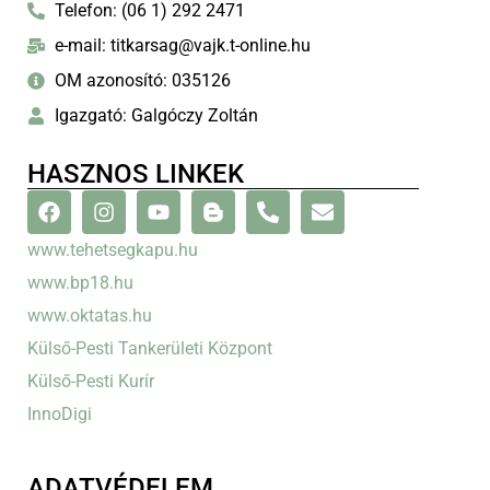
Telefon: (06 1) 292 2471
e-mail: titkarsag@vajk.t-online.hu
OM azonosító: 035126
Igazgató: Galgóczy Zoltán
HASZNOS LINKEK
www.tehetsegkapu.hu
www.bp18.hu
www.oktatas.hu
Külső-Pesti Tankerületi Központ
Külső-Pesti Kurír
InnoDigi
ADATVÉDELEM