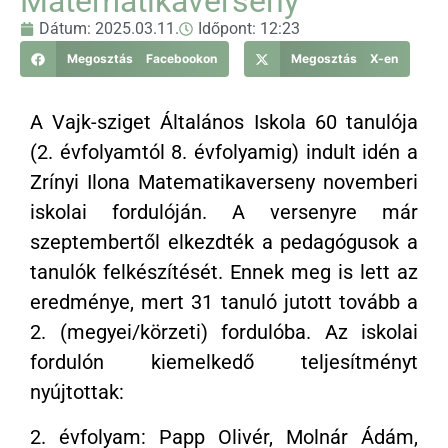
Matematikaverseny
Dátum:
2025.03.11.
Időpont:
12:23
Megosztás Facebookon
Megosztás X-en
A Vajk-sziget Általános Iskola 60 tanulója
(2. évfolyamtól 8. évfolyamig) indult idén a
Zrínyi Ilona Matematikaverseny novemberi
iskolai fordulóján. A versenyre már
szeptembertől elkezdték a pedagógusok a
tanulók felkészítését. Ennek meg is lett az
eredménye, mert 31 tanuló jutott tovább a
2. (megyei/körzeti) fordulóba. Az iskolai
fordulón kiemelkedő teljesítményt
nyújtottak:
2. évfolyam: Papp Olivér, Molnár Ádám,