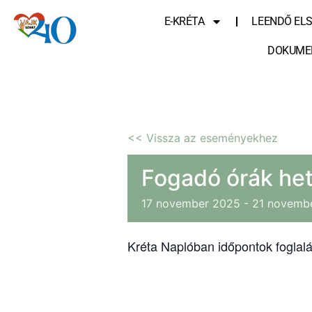
E-KRÉTA
LEENDŐ EL
DOKUME
<< Vissza az eseményekhez
Fogadó órák he
17
november
2025
-
21
novemb
Kréta Naplóban időpontok foglalás