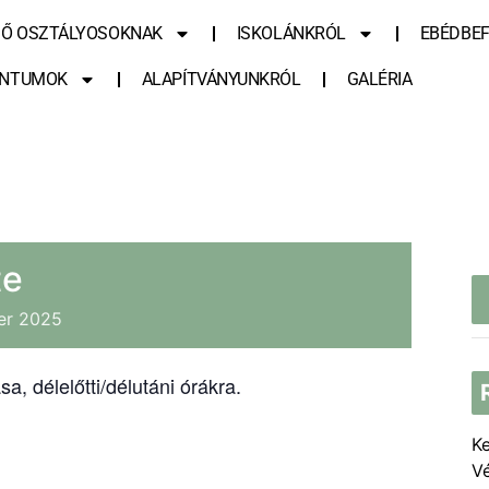
SŐ OSZTÁLYOSOKNAK
ISKOLÁNKRÓL
EBÉDBEF
NTUMOK
ALAPÍTVÁNYUNKRÓL
GALÉRIA
te
er
2025
a, délelőtti/délutáni órákra.
K
V