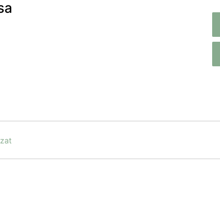
sa
zat