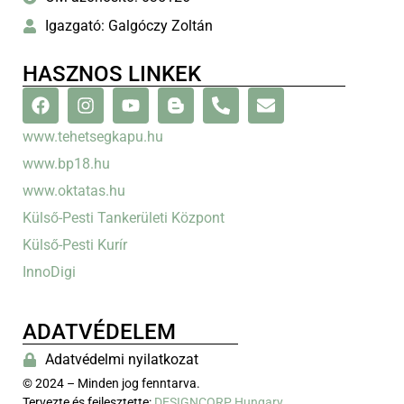
Igazgató: Galgóczy Zoltán
HASZNOS LINKEK
www.tehetsegkapu.hu
www.bp18.hu
www.oktatas.hu
Külső-Pesti Tankerületi Központ
Külső-Pesti Kurír
InnoDigi
ADATVÉDELEM
Adatvédelmi nyilatkozat
© 2024 – Minden jog fenntarva.
Tervezte és fejlesztette:
DESIGNCORP Hungary