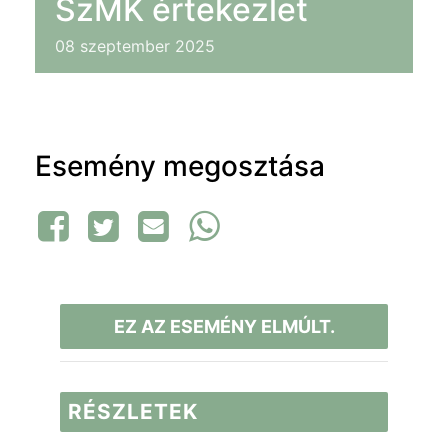
SzMK értekezlet
08
szeptember
2025
Esemény megosztása
EZ AZ ESEMÉNY ELMÚLT.
RÉSZLETEK