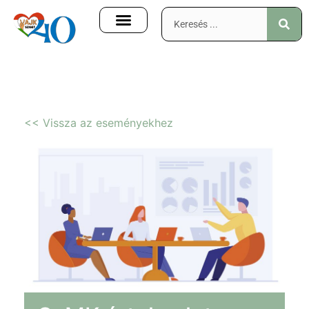
LEENDŐ ELSŐ OSZTÁLYOSOKNAK
<< Vissza az eseményekhez