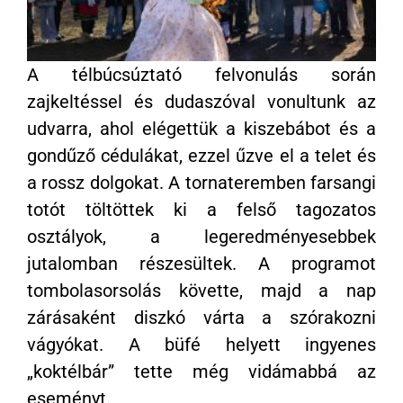
A télbúcsúztató felvonulás során
zajkeltéssel és dudaszóval vonultunk az
udvarra, ahol elégettük a kiszebábot és a
gondűző cédulákat, ezzel űzve el a telet és
a rossz dolgokat. A tornateremben farsangi
totót töltöttek ki a felső tagozatos
osztályok, a legeredményesebbek
jutalomban részesültek. A programot
tombolasorsolás követte, majd a nap
zárásaként diszkó várta a szórakozni
vágyókat. A büfé helyett ingyenes
„koktélbár” tette még vidámabbá az
eseményt.