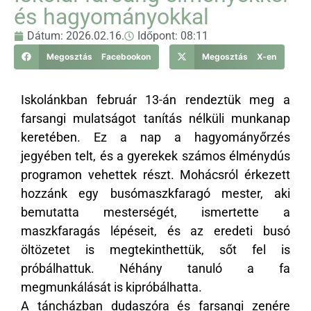
és hagyományokkal
Dátum:
2026.02.16.
Időpont:
08:11
Megosztás Facebookon
Megosztás X-en
Iskolánkban február 13-án rendeztük meg a
farsangi mulatságot tanítás nélküli munkanap
keretében. Ez a nap a hagyományőrzés
jegyében telt, és a gyerekek számos élménydús
programon vehettek részt. Mohácsról érkezett
hozzánk egy busómaszkfaragó mester, aki
bemutatta mesterségét, ismertette a
maszkfaragás lépéseit, és az eredeti busó
öltözetet is megtekinthettük, sőt fel is
próbálhattuk. Néhány tanuló a fa
megmunkálását is kipróbálhatta.
A táncházban dudaszóra és farsangi zenére