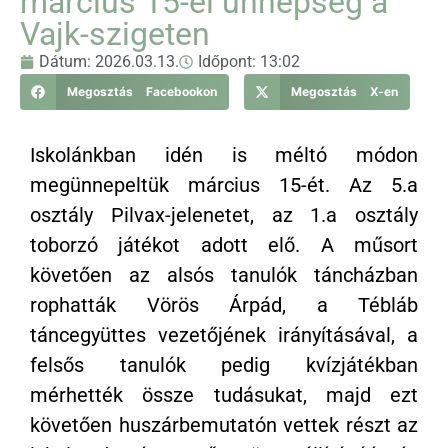
március 15-ei ünnepség a
Vajk-szigeten
Dátum:
2026.03.13.
Időpont:
13:02
Megosztás Facebookon
Megosztás X-en
Iskolánkban idén is méltó módon
megünnepeltük március 15-ét. Az 5.a
osztály Pilvax-jelenetet, az 1.a osztály
toborzó játékot adott elő. A műsort
követően az alsós tanulók táncházban
rophatták Vörös Árpád, a Tébláb
táncegyüttes vezetőjének irányításával, a
felsős tanulók pedig kvízjátékban
mérhették össze tudásukat, majd ezt
követően huszárbemutatón vettek részt az