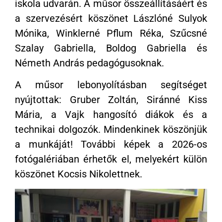
iskola udvarán. A műsor összeállításáért és
a szervezésért köszönet Lászlóné Sulyok
Mónika, Winklerné Pflum Réka, Szűcsné
Szalay Gabriella, Boldog Gabriella és
Németh András pedagógusoknak.
A műsor lebonyolításban segítséget
nyújtottak: Gruber Zoltán, Siránné Kiss
Mária, a Vajk hangosító diákok és a
technikai dolgozók. Mindenkinek köszönjük
a munkáját! További képek a 2026-os
fotógalériában érhetők el, melyekért külön
köszönet Kocsis Nikolettnek.