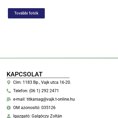
További fotók
KAPCSOLAT
Cím: 1183 Bp., Vajk utca 16-20.
Telefon: (06 1) 292 2471
e-mail: titkarsag@vajk.t-online.hu
OM azonosító: 035126
Igazgató: Galgóczy Zoltán