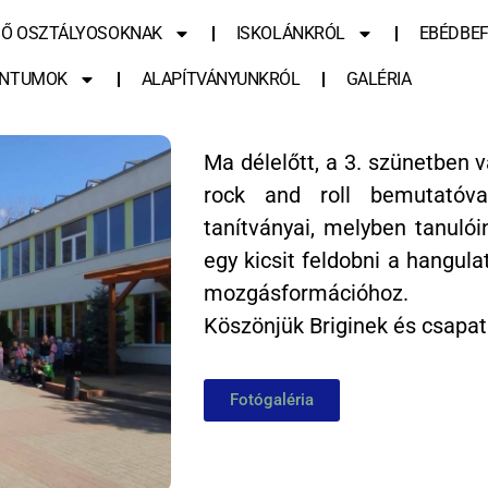
SŐ OSZTÁLYOSOKNAK
ISKOLÁNKRÓL
EBÉDBEF
NTUMOK
ALAPÍTVÁNYUNKRÓL
GALÉRIA
Ma délelőtt, a 3. szünetben v
rock and roll bemutatóva
tanítványai, melyben tanulói
egy kicsit feldobni a hangul
mozgásformációhoz.
Köszönjük Briginek és csapa
Fotógaléria