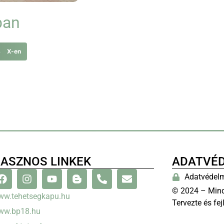
ban
s X-en
ASZNOS LINKEK
ADATVÉ
Adatvédelm
© 2024 – Mind
ww.tehetsegkapu.hu
Tervezte és fej
ww.bp18.hu