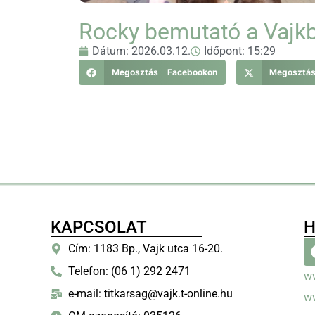
Rocky bemutató a Vajk
Dátum:
2026.03.12.
Időpont:
15:29
Megosztás Facebookon
Megosztá
KAPCSOLAT
H
Cím: 1183 Bp., Vajk utca 16-20.
Telefon: (06 1) 292 2471
w
e-mail: titkarsag@vajk.t-online.hu
w