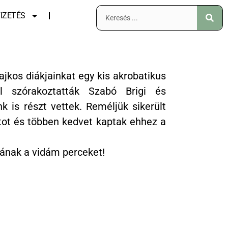
IZETÉS
ajkos diákjainkat egy kis akrobatikus
l szórakoztatták Szabó Brigi és
nk is részt vettek. Reméljük sikerült
atot és többen kedvet kaptak ehhez a
tának a vidám perceket!