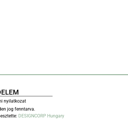
DELEM
i nyilatkozat
en jog fenntarva.
lesztette:
DESIGNCORP Hungary