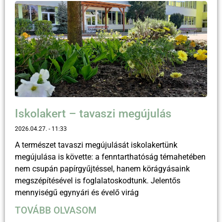
Iskolakert – tavaszi megújulás
2026.04.27.
11:33
A természet tavaszi megújulását iskolakertünk
megújulása is követte: a fenntarthatóság témahetében
nem csupán papírgyűjtéssel, hanem körágyásaink
megszépítésével is foglalatoskodtunk. Jelentős
mennyiségű egynyári és évelő virág
TOVÁBB OLVASOM