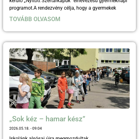
kerülő „Nyitott Szertárkapuk” elnevezésű gyermeknapi
programot.A rendezvény célja, hogy a gyermekek
TOVÁBB OLVASOM
„Sok kéz – hamar kész”
2026.05.18.
09:04
Iskolánk alsósai újra megmozdultak.