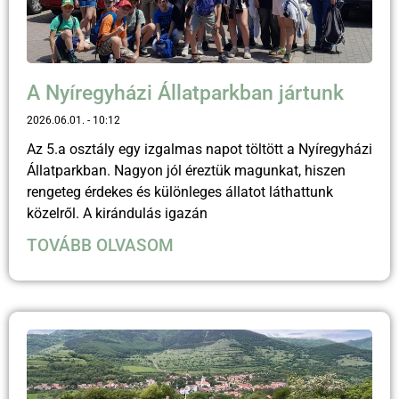
A Nyíregyházi Állatparkban jártunk
2026.06.01.
10:12
Az 5.a osztály egy izgalmas napot töltött a Nyíregyházi
Állatparkban. Nagyon jól éreztük magunkat, hiszen
rengeteg érdekes és különleges állatot láthattunk
közelről. A kirándulás igazán
TOVÁBB OLVASOM