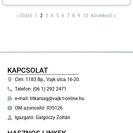
« Előző
1
2
3
4
5
6
7
8
9
10
Következő »
KAPCSOLAT
Cím: 1183 Bp., Vajk utca 16-20.
Telefon: (06 1) 292 2471
e-mail: titkarsag@vajk.t-online.hu
OM azonosító: 035126
Igazgató: Galgóczy Zoltán