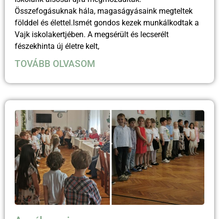
Összefogásuknak hála, magaságyásaink megteltek
földdel és élettel.Ismét gondos kezek munkálkodtak a
Vajk iskolakertjében. A megsérült és lecserélt
fészekhinta új életre kelt,
TOVÁBB OLVASOM