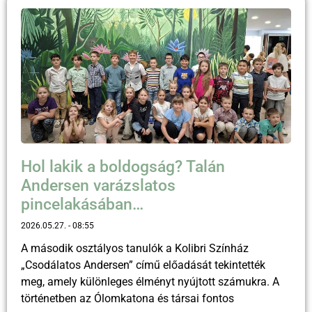
Hol lakik a boldogság? Talán
Andersen varázslatos
pincelakásában…
2026.05.27.
08:55
A második osztályos tanulók a Kolibri Színház
„Csodálatos Andersen” című előadását tekintették
meg, amely különleges élményt nyújtott számukra. A
történetben az Ólomkatona és társai fontos