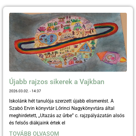
Újabb rajzos sikerek a Vajkban
2026.03.02.
14:37
Iskolánk hét tanulója szerzett újabb elismerést. A
Szabó Ervin könyvtár Lőrinci Nagykönyvtára által
meghirdetett, „Utazás az űrbe” c. rajzpályázatán alsós
és felsős diákjaink értek el
TOVÁBB OLVASOM