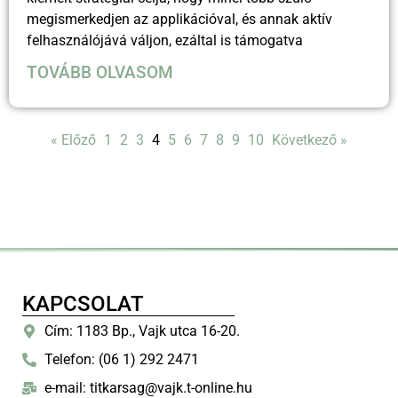
megismerkedjen az applikációval, és annak aktív
felhasználójává váljon, ezáltal is támogatva
TOVÁBB OLVASOM
« Előző
1
2
3
4
5
6
7
8
9
10
Következő »
KAPCSOLAT
Cím: 1183 Bp., Vajk utca 16-20.
Telefon: (06 1) 292 2471
e-mail: titkarsag@vajk.t-online.hu