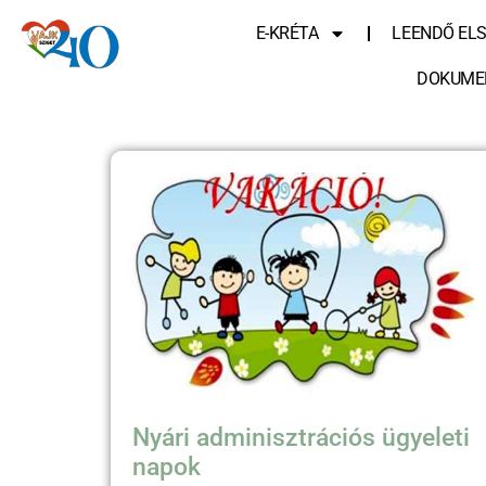
E-KRÉTA
LEENDŐ EL
DOKUME
Nyári adminisztrációs ügyeleti
napok