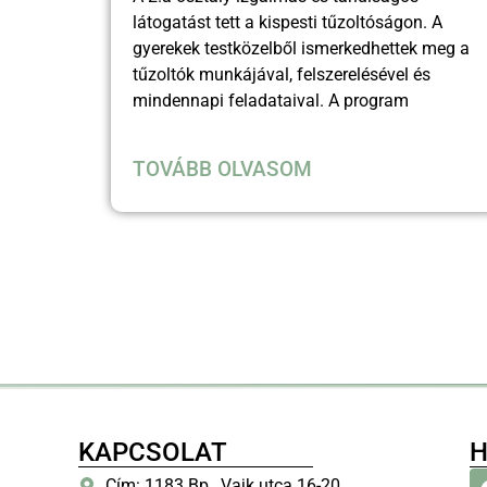
látogatást tett a kispesti tűzoltóságon. A
gyerekek testközelből ismerkedhettek meg a
tűzoltók munkájával, felszerelésével és
mindennapi feladataival. A program
TOVÁBB OLVASOM
KAPCSOLAT
H
Cím: 1183 Bp., Vajk utca 16-20.