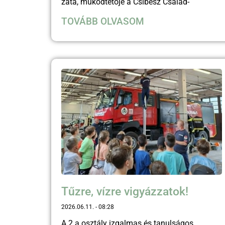
zata, működtetője a Csibész Család-
TOVÁBB OLVASOM
Tűzre, vízre vigyázzatok!
2026.06.11.
08:28
A 2.a osztály izgalmas és tanulságos