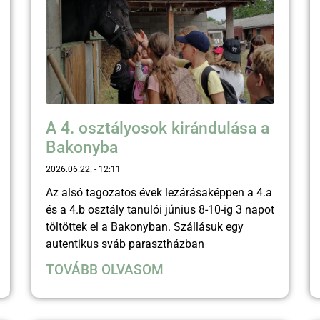
A 4. osztályosok kirándulása a
Bakonyba
2026.06.22.
12:11
Az alsó tagozatos évek lezárásaképpen a 4.a
és a 4.b osztály tanulói június 8-10-ig 3 napot
töltöttek el a Bakonyban. Szállásuk egy
autentikus sváb parasztházban
TOVÁBB OLVASOM