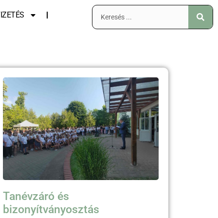
IZETÉS
Tanévzáró és
bizonyítványosztás