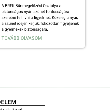
A BRFK Bűnmegelőzési Osztálya a
biztonságos nyári szünet fontosságára
szeretné felhívni a figyelmet. Közeleg a nyár,
a szünet idején kérjük, fokozottan figyeljenek
a gyermekek biztonságára,
TOVÁBB OLVASOM
DELEM
i nyilatkozat