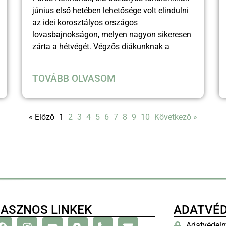
június első hetében lehetősége volt elindulni
az idei korosztályos országos
lovasbajnokságon, melyen nagyon sikeresen
zárta a hétvégét. Végzős diákunknak a
TOVÁBB OLVASOM
« Előző
1
2
3
4
5
6
7
8
9
10
Következő »
ASZNOS LINKEK
ADATVÉ
Adatvédelm