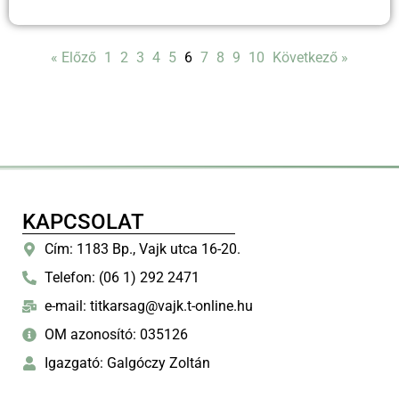
« Előző
1
2
3
4
5
6
7
8
9
10
Következő »
KAPCSOLAT
Cím: 1183 Bp., Vajk utca 16-20.
Telefon: (06 1) 292 2471
e-mail: titkarsag@vajk.t-online.hu
OM azonosító: 035126
Igazgató: Galgóczy Zoltán