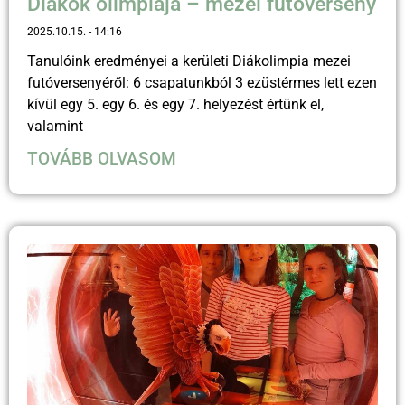
Diákok olimpiája – mezei futóverseny
2025.10.15.
14:16
Tanulóink eredményei a kerületi Diákolimpia mezei
futóversenyéről: 6 csapatunkból 3 ezüstérmes lett ezen
kívül egy 5. egy 6. és egy 7. helyezést értünk el,
valamint
TOVÁBB OLVASOM