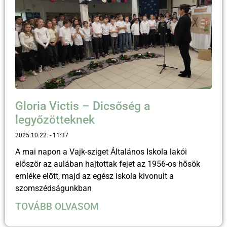
Gloria Victis – Dicsőség a
legyőzötteknek
2025.10.22.
11:37
A mai napon a Vajk-sziget Általános Iskola lakói
először az aulában hajtottak fejet az 1956-os hősök
emléke előtt, majd az egész iskola kivonult a
szomszédságunkban
TOVÁBB OLVASOM