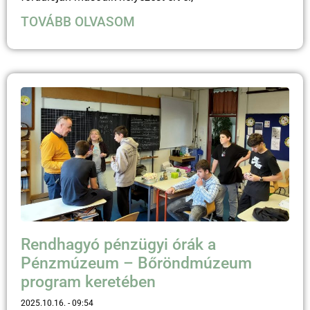
TOVÁBB OLVASOM
Rendhagyó pénzügyi órák a
Pénzmúzeum – Bőröndmúzeum
program keretében
2025.10.16.
09:54