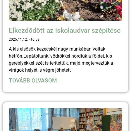
Elkezdődött az iskolaudvar szépítése
2025.11.12.
10:58
A kis elsősök kezecskéi nagy munkában voltak
hétfőn.Lapátoltunk, vödrökkel hordtuk a földet, kis
gereblyékkel szét is terítettük, majd megterveztük a
virágok helyét, s végre jöhetett
TOVÁBB OLVASOM