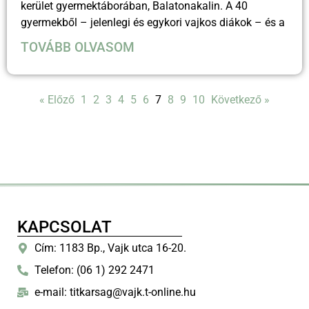
kerület gyermektáborában, Balatonakalin. A 40
gyermekből – jelenlegi és egykori vajkos diákok – és a
TOVÁBB OLVASOM
« Előző
1
2
3
4
5
6
7
8
9
10
Következő »
KAPCSOLAT
Cím: 1183 Bp., Vajk utca 16-20.
Telefon: (06 1) 292 2471
e-mail: titkarsag@vajk.t-online.hu