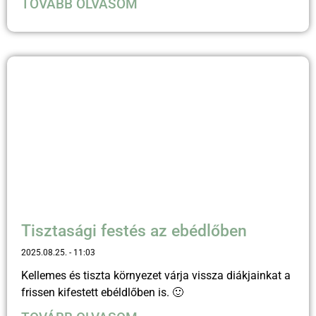
TOVÁBB OLVASOM
Tisztasági festés az ebédlőben
2025.08.25.
11:03
Kellemes és tiszta környezet várja vissza diákjainkat a
frissen kifestett ebéldlőben is. 🙂