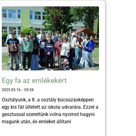
Egy fa az emlékekért
2025.05.16.
09:28
Osztályunk, a 8. a osztály búcsúzásképpen
egy kis fát ültetett az iskola udvarára. Ezzel a
gesztussal szerettünk volna nyomot hagyni
magunk után, és emléket állítani