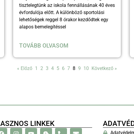
tisztelegtünk az iskola fennállásának 40 éves
évfordulója előtt. A különböző sportolási
lehetőségek reggel 8 órakor kezdődtek egy
alapos bemelegítéssel
TOVÁBB OLVASOM
« Előző
1
2
3
4
5
6
7
8
9
10
Következő »
ASZNOS LINKEK
ADATVÉ
Adatvédelm