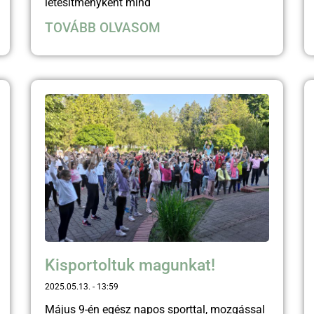
létesítményként mind
TOVÁBB OLVASOM
Kisportoltuk magunkat!
2025.05.13.
13:59
Május 9-én egész napos sporttal, mozgással