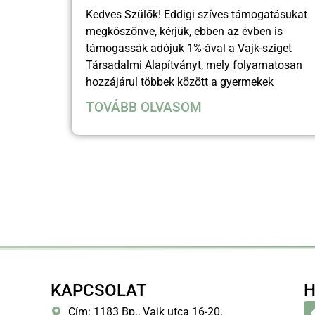
Kedves Szülők! Eddigi szíves támogatásukat
megköszönve, kérjük, ebben az évben is
támogassák adójuk 1%-ával a Vajk-sziget
Társadalmi Alapítványt, mely folyamatosan
hozzájárul többek között a gyermekek
TOVÁBB OLVASOM
KAPCSOLAT
H
Cím: 1183 Bp., Vajk utca 16-20.