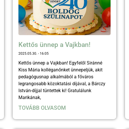
Kettős ünnep a Vajkban!
2025.05.30.
16:05
Kettős ünnep a Vajkban! Egyfelől Siránné
Kiss Mária kolléganőnket ünnepeljük, akit
pedagógusnap alkalmából a főváros
legrangosabb közoktatási díjával, a Bárczy
István-díjjal tüntettek ki! Gratulálunk
Marikának,
TOVÁBB OLVASOM