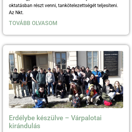
oktatásban részt venni, tankötelezettségét teljesíteni.
Az Nkt.
TOVÁBB OLVASOM
Erdélybe készülve – Várpalotai
kirándulás