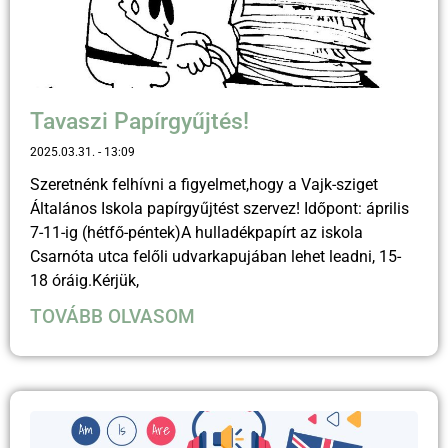
Tavaszi Papírgyűjtés!
2025.03.31.
13:09
Szeretnénk felhívni a figyelmet,hogy a Vajk-sziget
Általános Iskola papírgyűjtést szervez! Időpont: április
7-11-ig (hétfő-péntek)A hulladékpapírt az iskola
Csarnóta utca felőli udvarkapujában lehet leadni, 15-
18 óráig.Kérjük,
TOVÁBB OLVASOM