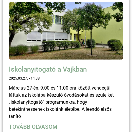
Iskolanyitogató a Vajkban
2025.03.27.
14:38
Március 27-én, 9.00 és 11.00 óra között vendégül
láttuk az iskolába készülő óvodásokat és szüleiket
„iskolanyitogató” programunkra, hogy
betekinthessenek iskolánk életébe. A leendő elsős
tanító
TOVÁBB OLVASOM