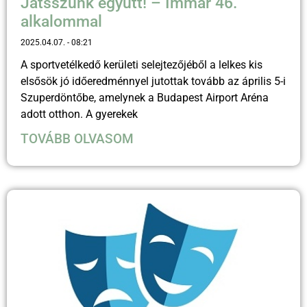
Játsszunk együtt! – Immár 46.
alkalommal
2025.04.07.
08:21
A sportvetélkedő kerületi selejtezőjéből a lelkes kis
elsősök jó időeredménnyel jutottak tovább az április 5-i
Szuperdöntőbe, amelynek a Budapest Airport Aréna
adott otthon. A gyerekek
TOVÁBB OLVASOM