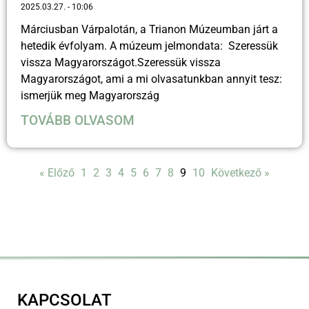
2025.03.27.
10:06
Márciusban Várpalotán, a Trianon Múzeumban járt a
hetedik évfolyam. A múzeum jelmondata: Szeressük
vissza Magyarországot.Szeressük vissza
Magyarországot, ami a mi olvasatunkban annyit tesz:
ismerjük meg Magyarország
TOVÁBB OLVASOM
« Előző
1
2
3
4
5
6
7
8
9
10
Következő »
KAPCSOLAT