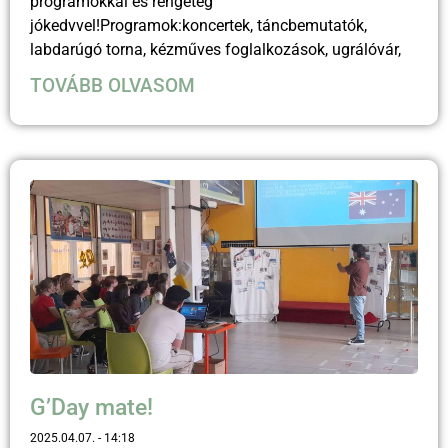
programokkal és rengeteg
jókedvvel!Programok:koncertek, táncbemutatók,
labdarúgó torna, kézműves foglalkozások, ugrálóvár,
TOVÁBB OLVASOM
G’Day mate!
2025.04.07.
14:18