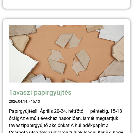
Tavaszi papírgyűjtés
2026.04.14.
15:13
Papírgyűjtés!!! Április 20-24. hétfőtől – péntekig, 15-18
óráigAz elmúlt évekhez hasonlóan, ismét megtartjuk
tavaszipapírgyűjtő akciónkat.A hulladékpapírt a
Csarnóta utca felőli udvaron tudják leadni.Kérjük, hogy