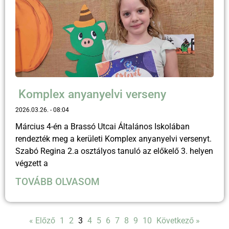
Komplex anyanyelvi verseny
2026.03.26.
08:04
Március 4-én a Brassó Utcai Általános Iskolában
rendezték meg a kerületi Komplex anyanyelvi versenyt.
Szabó Regina 2.a osztályos tanuló az előkelő 3. helyen
végzett a
TOVÁBB OLVASOM
« Előző
1
2
3
4
5
6
7
8
9
10
Következő »