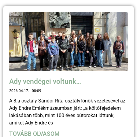
Ady vendégei voltunk…
2026.04.17.
08:09
A 8.a osztály Sándor Rita osztályfőnök vezetésével az
Ady Endre Emlékmúzeumban járt: „a költőfejedelem
lakásában több, mint 100 éves bútorokat láttunk,
amiket Ady Endre és
TOVÁBB OLVASOM