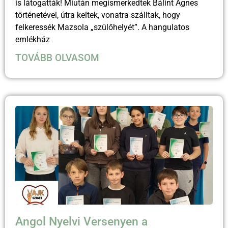
is látogatták! Miután megismerkedtek Bálint Ágnes
történetével, útra keltek, vonatra szálltak, hogy
felkeressék Mazsola „szülőhelyét”. A hangulatos
emlékház
TOVÁBB OLVASOM
Angol Nyelvi Versenyen a