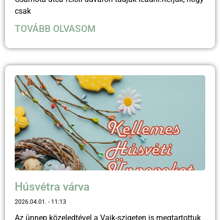
csak
TOVÁBB OLVASOM
Húsvétra várva
2026.04.01.
11:13
Az ünnep közeledtével a Vajk-szigeten is megtartottuk