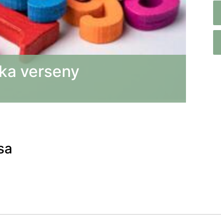
ka verseny
sa