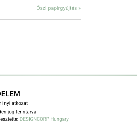
Őszi papírgyűjtés
»
DELEM
i nyilatkozat
en jog fenntarva.
lesztette:
DESIGNCORP Hungary