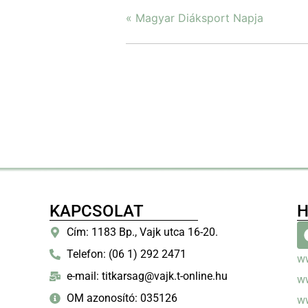
«
Magyar Diáksport Napja
KAPCSOLAT
H
Cím: 1183 Bp., Vajk utca 16-20.
Telefon: (06 1) 292 2471
w
e-mail: titkarsag@vajk.t-online.hu
w
OM azonosító: 035126
w