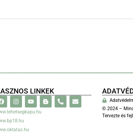
ASZNOS LINKEK
ADATVÉ
Adatvédelm
© 2024 – Mind
ww.tehetsegkapu.hu
Tervezte és fej
ww.bp18.hu
ww.oktatas.hu